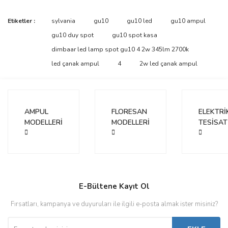
Bu ürünün fiyat bilgisi, resim, ürün açıklamalarında ve diğer
Etiketler :
sylvania
gu10
gu10 led
gu10 ampul
konularda yetersiz gördüğünüz noktaları öneri formunu kullanarak
Bu ürüne ilk yorumu siz yapın!
gu10 duy spot
gu10 spot kasa
tarafımıza iletebilirsiniz.
Görüş ve önerileriniz için teşekkür ederiz.
dimbaar led lamp spot gu10 4 2w 345lm 2700k
led çanak ampul
4
2w led çanak ampul
Yorum Yaz
Ürün resmi kalitesiz, bozuk veya görüntülenemiyor.
Ürün açıklamasında eksik bilgiler bulunuyor.
Ürün bilgilerinde hatalar bulunuyor.
AMPUL
FLORESAN
ELEKTRİ
Ürün fiyatı diğer sitelerden daha pahalı.
MODELLERİ
MODELLERİ
TESİSAT
Bu ürüne benzer farklı alternatifler olmalı.
E-Bültene Kayıt Ol
Gönder
Fırsatları, kampanya ve duyuruları ile ilgili e-posta almak ister misiniz?