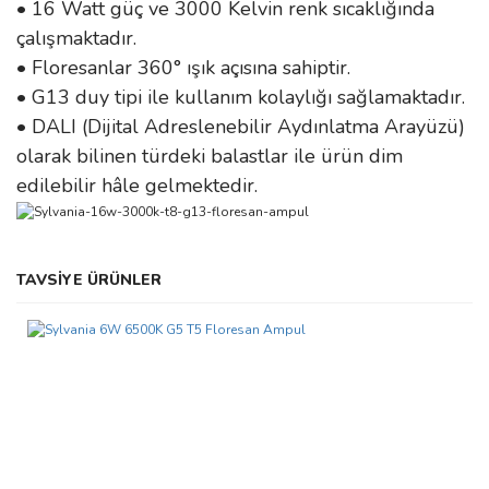
• 16 Watt güç ve 3000 Kelvin renk sıcaklığında
çalışmaktadır.
• Floresanlar 360° ışık açısına sahiptir.
• G13 duy tipi ile kullanım kolaylığı sağlamaktadır.
• DALI (Dijital Adreslenebilir Aydınlatma Arayüzü)
olarak bilinen türdeki balastlar ile ürün dim
edilebilir hâle gelmektedir.
Bu ürünün fiyat bilgisi, resim, ürün açıklamalarında ve diğer
TAVSİYE ÜRÜNLER
konularda yetersiz gördüğünüz noktaları öneri formunu kullanarak
Bu ürüne ilk yorumu siz yapın!
tarafımıza iletebilirsiniz.
Görüş ve önerileriniz için teşekkür ederiz.
Yorum Yaz
Ürün resmi kalitesiz, bozuk veya görüntülenemiyor.
Ürün açıklamasında eksik bilgiler bulunuyor.
Ürün bilgilerinde hatalar bulunuyor.
Ürün fiyatı diğer sitelerden daha pahalı.