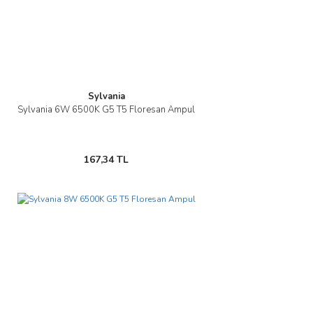
Bu ürüne benzer farklı alternatifler olmalı.
Sylvania
Gönder
Sylvania 6W 6500K G5 T5 Floresan Ampul
167,34 TL