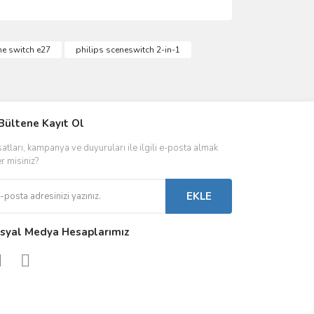
ımıza iletebilirsiniz.
ne switch e27
philips sceneswitch 2-in-1
IVER & TRAFO
Bültene Kayıt Ol
ŞALT ÜRÜNLER
AYDINLATMA
satları, kampanya ve duyuruları ile ilgili e-posta almak
 Driverlar
Röleler
İç Mekan Ayd
er misiniz?
folar
Kontaktörler
Dış Mekan Ay
EKLE
Sigorta & Otomatlar
Aydınlatma A
syal Medya Hesaplarımız