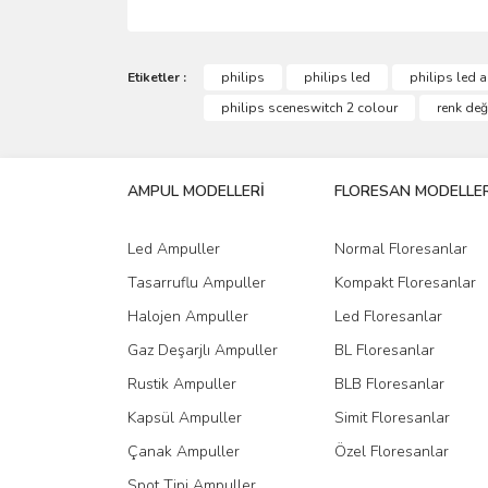
Bu ürünün fiyat bilgisi, resim, ürün açıklamalarında 
Görüş ve önerileriniz için teşekkür ederiz.
Etiketler :
philips
philips led
philips led 
philips sceneswitch 2 colour
renk değ
Ürün resmi kalitesiz, bozuk veya görüntülenemiyo
Ürün açıklamasında eksik bilgiler bulunuyor.
AMPUL MODELLERİ
FLORESAN MODELLER
Ürün bilgilerinde hatalar bulunuyor.
Ürün fiyatı diğer sitelerden daha pahalı.
Led Ampuller
Normal Floresanlar
Bu ürüne benzer farklı alternatifler olmalı.
Tasarruflu Ampuller
Kompakt Floresanlar
Halojen Ampuller
Led Floresanlar
Gaz Deşarjlı Ampuller
BL Floresanlar
Rustik Ampuller
BLB Floresanlar
Kapsül Ampuller
Simit Floresanlar
Çanak Ampuller
Özel Floresanlar
Spot Tipi Ampuller