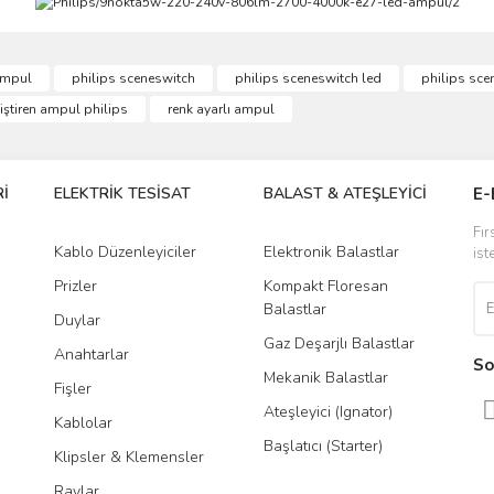
ve diğer konularda yetersiz gördüğünüz noktaları öneri formunu kullanarak taraf
ampul
philips sceneswitch
philips sceneswitch led
philips sce
Bu ürüne ilk yorumu siz yapın!
iştiren ampul philips
renk ayarlı ampul
r.
Yorum Yaz
İ
ELEKTRİK TESİSAT
BALAST & ATEŞLEYİCİ
DR
E-
Fır
Kablo Düzenleyiciler
Elektronik Balastlar
Led
ist
Prizler
Kompakt Floresan
Tra
Balastlar
Duylar
Gaz Deşarjlı Balastlar
Anahtarlar
So
Mekanik Balastlar
Fişler
Gönder
Ateşleyici (Ignator)
Kablolar
Başlatıcı (Starter)
Klipsler & Klemensler
Raylar