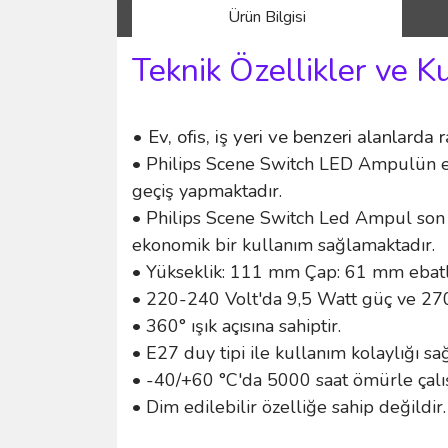
Ürün Bilgisi
Teknik Özellikler ve K
• Ev, ofis, iş yeri ve benzeri alanlarda r
• Philips Scene Switch LED Ampulün en 
geçiş yapmaktadır.
• Philips Scene Switch Led Ampul son d
ekonomik bir kullanım sağlamaktadır.
• Yükseklik: 111 mm Çap: 61 mm ebatla
• 220-240 Volt'da 9,5 Watt güç ve 2700
• 360° ışık açısına sahiptir.
• E27 duy tipi ile kullanım kolaylığı sa
• -40/+60 °C'da 5000 saat ömürle çalı
• Dim edilebilir özelliğe sahip değildir