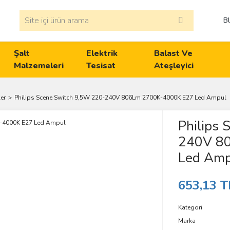
B
Şalt
Elektrik
Balast Ve
Malzemeleri
Tesisat
Ateşleyici
er
Philips Scene Switch 9,5W 220-240V 806Lm 2700K-4000K E27 Led Ampul
Philips
240V 8
Led Amp
653,13 T
Kategori
Marka