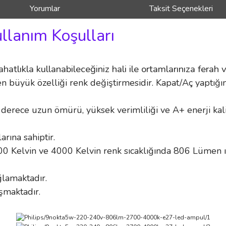
Yorumlar
Taksit Seçenekleri
ullanım Koşulları
ahatlıkla kullanabileceğiniz hali ile ortamlarınıza ferah v
büyük özelliği renk değiştirmesidir. Kapat/Aç yaptığını
erece uzun ömürü, yüksek verimliliği ve A+ enerji kalite
rına sahiptir.
 Kelvin ve 4000 Kelvin renk sıcaklığında 806 Lümen ışık
ğlamaktadır.
şmaktadır.
.