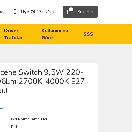
Üye Ol
Giriş Yap
Sepetim
log
/
Driver
Kullanımına
SSS
Trafolar
Göre
 Scene Switch 9,5W 220-
06Lm 2700K-4000K E27
ul
L
Led Normal Ampuller
Philips