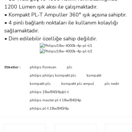
1200 Lümen ışık akısı ile çalışmaktadır.
• Kompakt PL-T Ampuller 360° ışık açısına sahiptir.
• 4 pinli bağlantı noktaları ile kullanım kolaylığı
sağlamaktadır.
• Dim edilebilir özelliğe sahip değildir.
Bu ürünün fiyat bilgisi, resim, ürün açıklamalarında ve diğer
Etiketler :
philips floresan
plc
konularda yetersiz gördüğünüz noktaları öneri formunu kullanarak
Bu ürüne ilk yorumu siz yapın!
philips philips kompakt plc
kompakt
tarafımıza iletebilirsiniz.
Görüş ve önerileriniz için teşekkür ederiz.
kompakt plc
kompakt plc ampul
plc nedir
philips 18w/840/4p/pl-t
Yorum Yaz
Ürün resmi kalitesiz, bozuk veya görüntülenemiyor.
philips master pl-t 18w/840/4p
Ürün açıklamasında eksik bilgiler bulunuyor.
philips pl-t 18w/840/4p
Ürün bilgilerinde hatalar bulunuyor.
Ürün fiyatı diğer sitelerden daha pahalı.
Bu ürüne benzer farklı alternatifler olmalı.