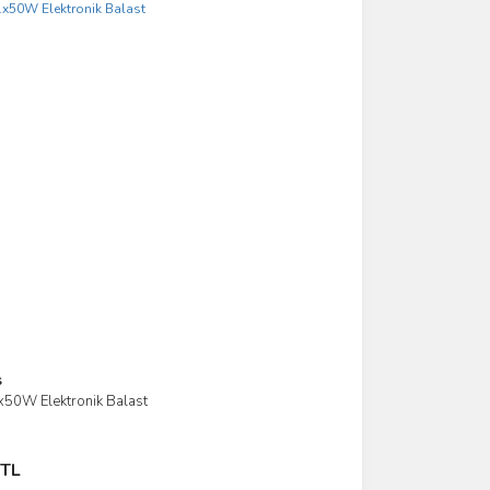
s
50W Elektronik Balast
le
 Ekle
 TL