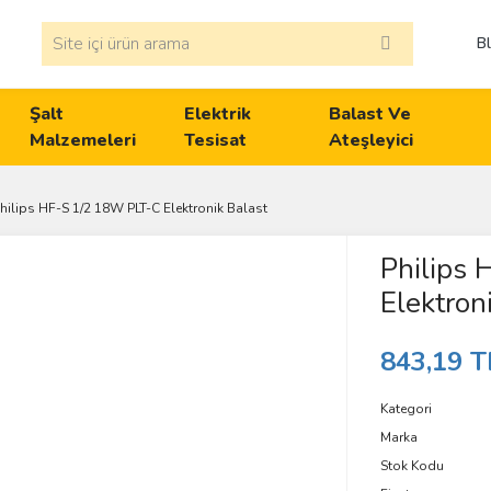
B
Şalt
Elektrik
Balast Ve
Malzemeleri
Tesisat
Ateşleyici
hilips HF-S 1/2 18W PLT-C Elektronik Balast
Philips
Elektron
843,19 T
Kategori
Marka
Stok Kodu