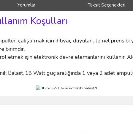
Yorumlar
Taksit Seçenekleri
ullanım Koşulları
pulleri çalıştırmak için ihtiyaç duyulan, temel prensib
e birimdir.
ntrol etmek için elektronik devre elemanlarını kullanır. A
ik Balast, 18 Watt güç aralığında 1 veya 2 adet ampulü
ve diğer konularda yetersiz gördüğünüz noktaları öneri formunu kullanarak taraf
Bu ürüne ilk yorumu siz yapın!
r.
Yorum Yaz