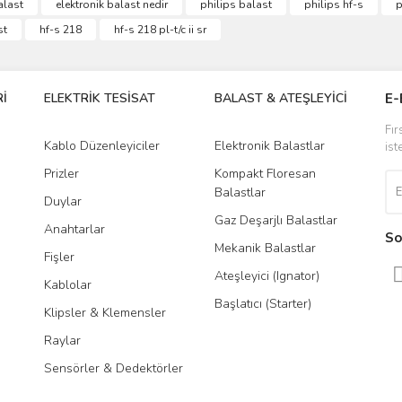
alast
elektronik balast nedir
philips balast
philips hf-s
p
st
hf-s 218
hf-s 218 pl-t/c ii sr
İ
ELEKTRİK TESİSAT
BALAST & ATEŞLEYİCİ
DR
E-
Fır
Kablo Düzenleyiciler
Elektronik Balastlar
Led
ist
Prizler
Kompakt Floresan
Tra
Balastlar
Duylar
Gaz Deşarjlı Balastlar
Anahtarlar
So
Mekanik Balastlar
Fişler
Ateşleyici (Ignator)
Kablolar
Başlatıcı (Starter)
Klipsler & Klemensler
Raylar
Sensörler & Dedektörler