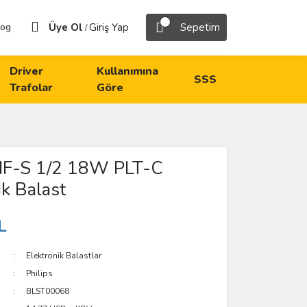
Üye Ol
Giriş Yap
Sepetim
log
/
Driver
Kullanımına
SSS
Trafolar
Göre
 HF-S 1/2 18W PLT-C
ik Balast
L
Elektronik Balastlar
Philips
BLST00068