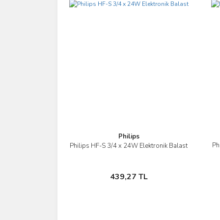
Ürün bilgilerinde hatalar bulunuyor.
Ürün fiyatı diğer sitelerden daha pahalı.
Bu ürüne benzer farklı alternatifler olmalı.
Philips
Ph
Philips HF-S 3/4 x 24W Elektronik Balast
İncele
Sepete Ekle
439,27 TL