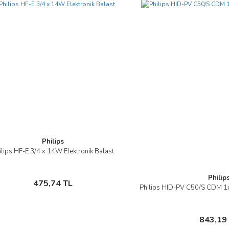
Gönder
Philips
ilips HF-E 3/4 x 14W Elektronik Balast
İncele
Philip
Sepete Ekle
475,74 TL
Philips HID-PV C50/S CDM 1x
İnce
Sepete
843,19