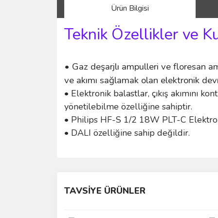
Ürün Bilgisi
Teknik Özellikler ve K
• Gaz deşarjlı ampulleri ve floresan am
ve akımı sağlamak olan elektronik devr
• Elektronik balastlar, çıkış akımını ko
yönetilebilme özelliğine sahiptir.
• Philips HF-S 1/2 18W PLT-C Elektron
• DALI özelliğine sahip değildir.
Bu ürünün fiyat bilgisi, resim, ürün açıklamalarında 
Görüş ve önerileriniz için teşekkür ederiz.
TAVSİYE ÜRÜNLER
Ürün resmi kalitesiz, bozuk veya görüntülenemiyo
Ürün açıklamasında eksik bilgiler bulunuyor.