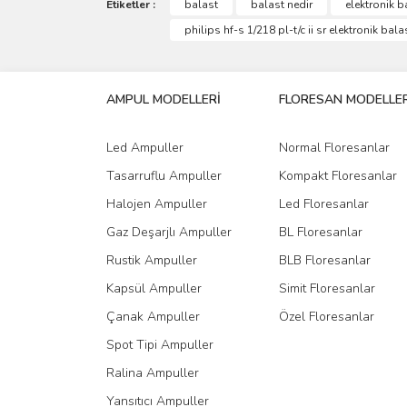
Etiketler :
balast
balast nedir
elektronik b
philips hf-s 1/218 pl-t/c ii sr elektronik bala
AMPUL MODELLERİ
FLORESAN MODELLER
Led Ampuller
Normal Floresanlar
Tasarruflu Ampuller
Kompakt Floresanlar
Halojen Ampuller
Led Floresanlar
Gaz Deşarjlı Ampuller
BL Floresanlar
Rustik Ampuller
BLB Floresanlar
Kapsül Ampuller
Simit Floresanlar
Çanak Ampuller
Özel Floresanlar
Spot Tipi Ampuller
Ralina Ampuller
Yansıtıcı Ampuller