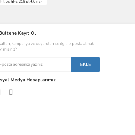
hilips hf-s 218 pl-t/c ii sr
IVER & TRAFO
Bültene Kayıt Ol
ŞALT ÜRÜNLER
AYDINLATMA
satları, kampanya ve duyuruları ile ilgili e-posta almak
 Driverlar
Röleler
İç Mekan Ayd
er misiniz?
folar
Kontaktörler
Dış Mekan Ay
EKLE
Sigorta & Otomatlar
Aydınlatma A
syal Medya Hesaplarımız