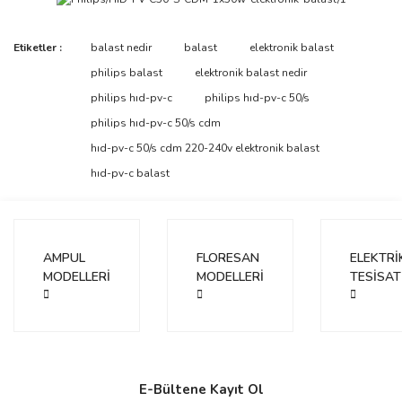
Bu ürünün fiyat bilgisi, resim, ürün açıklamalarında ve diğer
Etiketler :
balast nedir
balast
elektronik balast
konularda yetersiz gördüğünüz noktaları öneri formunu kullanarak
Bu ürüne ilk yorumu siz yapın!
philips balast
elektronik balast nedir
tarafımıza iletebilirsiniz.
Görüş ve önerileriniz için teşekkür ederiz.
philips hıd-pv-c
philips hıd-pv-c 50/s
philips hıd-pv-c 50/s cdm
Yorum Yaz
Ürün resmi kalitesiz, bozuk veya görüntülenemiyor.
hıd-pv-c 50/s cdm 220-240v elektronik balast
Ürün açıklamasında eksik bilgiler bulunuyor.
hıd-pv-c balast
Ürün bilgilerinde hatalar bulunuyor.
Ürün fiyatı diğer sitelerden daha pahalı.
Bu ürüne benzer farklı alternatifler olmalı.
AMPUL
FLORESAN
ELEKTRİ
MODELLERİ
MODELLERİ
TESİSAT
Gönder
E-Bültene Kayıt Ol