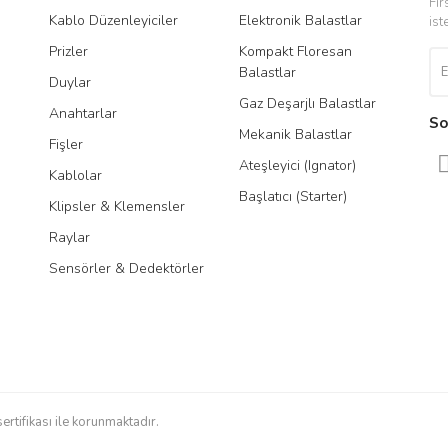
Fır
Kablo Düzenleyiciler
Elektronik Balastlar
Led
ist
Prizler
Kompakt Floresan
Tra
Balastlar
Duylar
Gaz Deşarjlı Balastlar
Anahtarlar
So
Mekanik Balastlar
Fişler
Gönder
Ateşleyici (Ignator)
Kablolar
Başlatıcı (Starter)
Klipsler & Klemensler
Raylar
Sensörler & Dedektörler
sertifikası ile korunmaktadır.