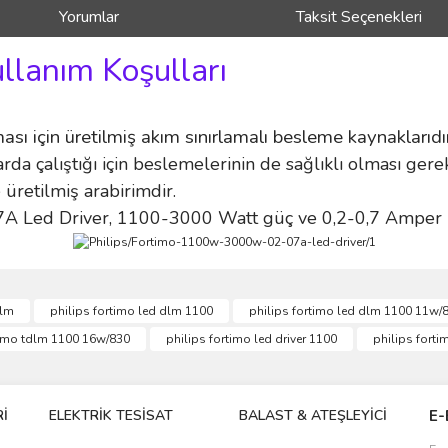
Yorumlar
Taksit Seçenekleri
ullanım Koşulları
sı için üretilmiş akım sınırlamalı besleme kaynaklarıdır
rda çalıştığı için beslemelerinin de sağlıklı olması ge
 üretilmiş arabirimdir.
A Led Driver, 1100-3000 Watt güç ve 0,2-0,7 Amper il
ve diğer konularda yetersiz gördüğünüz noktaları öneri formunu kullanarak taraf
0lm
philips fortimo led dlm 1100
philips fortimo led dlm 1100 11w/
Bu ürüne ilk yorumu siz yapın!
timo tdlm 1100 16w/830
philips fortimo led driver 1100
philips fort
r.
Yorum Yaz
İ
ELEKTRİK TESİSAT
BALAST & ATEŞLEYİCİ
DR
E-