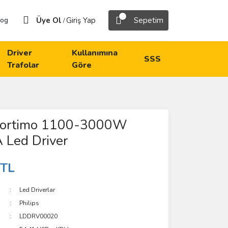
Üye Ol
Giriş Yap
Sepetim
log
/
Driver
Kullanımına
SSS
Trafolar
Göre
 Fortimo 1100-3000W
 Led Driver
 TL
Led Driverlar
Philips
LDDRV00020