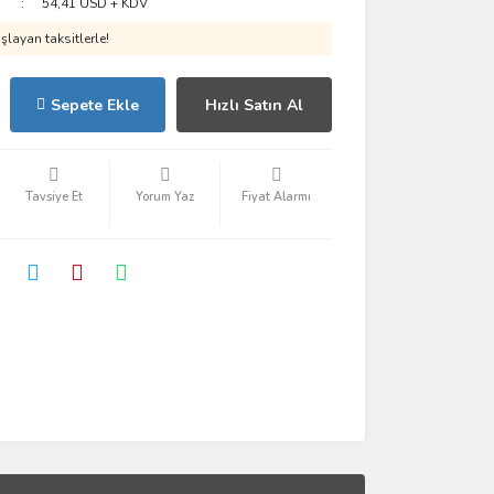
54,41 USD + KDV
layan taksitlerle!
Sepete Ekle
Hızlı Satın Al
Tavsiye Et
Yorum Yaz
Fiyat Alarmı