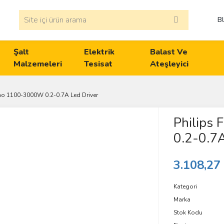
B
Şalt
Elektrik
Balast Ve
Malzemeleri
Tesisat
Ateşleyici
imo 1100-3000W 0.2-0.7A Led Driver
Philips
0.2-0.7A
3.108,27
Kategori
Marka
Stok Kodu