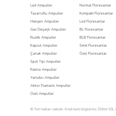
Led Ampuller
Normal Floresanlar
Bu ürüne benzer farklı alternatifler olmalı.
Tasarruflu Ampuller
Kompakt Floresanlar
Halojen Ampuller
Led Floresanlar
Gaz Deşarjlı Ampuller
BL Floresanlar
Rustik Ampuller
BLB Floresanlar
Kapsül Ampuller
Simit Floresanlar
Çanak Ampuller
Özel Floresanlar
Spot Tipi Ampuller
Ralina Ampuller
Yansıtıcı Ampuller
Akkor Flamanlı Ampuller
Özel Ampuller
© Tüm hakları saklıdır. Kredi kartı bilgileriniz 256bit SSL 