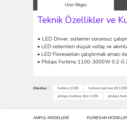
Ürün Bilgisi
Teknik Özellikler ve K
• LED Driver, sistemin sorunsuz çalışma
• LED sistemleri düşük voltaj ve akımla
• LED Floresanları çalıştırmak amacı ile
• Philips Fortimo 1100-3000W 0.2-0.7
Bu ürünün fiyat bilgisi, resim, ürün açıklamalarında 
Görüş ve önerileriniz için teşekkür ederiz.
Etiketler :
fortimo 1100
fortimo led line 1ft 110
philips fortimo dlm 1100
philips for
Ürün resmi kalitesiz, bozuk veya görüntülenemiyo
Ürün açıklamasında eksik bilgiler bulunuyor.
AMPUL MODELLERİ
FLORESAN MODELLER
Ürün bilgilerinde hatalar bulunuyor.
Ürün fiyatı diğer sitelerden daha pahalı.