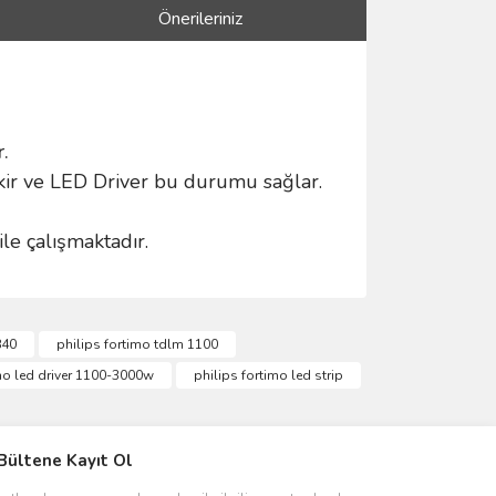
Önerileriniz
.
rekir ve LED Driver bu durumu sağlar.
e çalışmaktadır.
ımıza iletebilirsiniz.
840
philips fortimo tdlm 1100
imo led driver 1100-3000w
philips fortimo led strip
IVER & TRAFO
Bültene Kayıt Ol
ŞALT ÜRÜNLER
AYDINLATMA