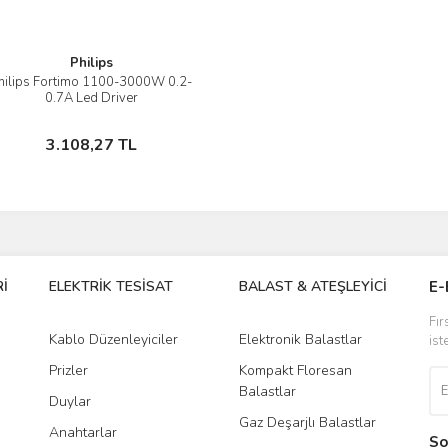
Philips
hilips Fortimo 1100-3000W 0.2-
İncele
0.7A Led Driver
Sepete Ekle
3.108,27 TL
İ
ELEKTRİK TESİSAT
BALAST & ATEŞLEYİCİ
DR
E-
Fır
Kablo Düzenleyiciler
Elektronik Balastlar
Led
ist
Prizler
Kompakt Floresan
Tra
Balastlar
Duylar
Gaz Deşarjlı Balastlar
Anahtarlar
So