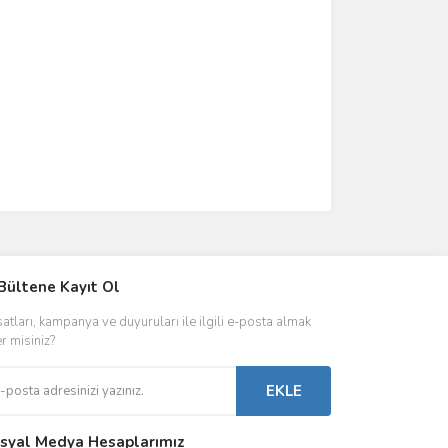
IVER & TRAFO
Bültene Kayıt Ol
ŞALT ÜRÜNLER
AYDINLATMA
satları, kampanya ve duyuruları ile ilgili e-posta almak
 Driverlar
Röleler
İç Mekan Ayd
er misiniz?
folar
Kontaktörler
Dış Mekan Ay
EKLE
Sigorta & Otomatlar
Aydınlatma A
syal Medya Hesaplarımız