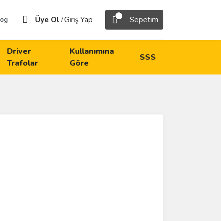
Üye Ol
Giriş Yap
Sepetim
log
/
Driver
Kullanımına
SSS
Trafolar
Göre