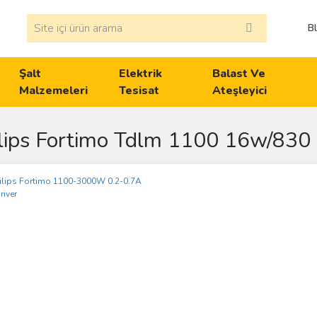
B
Şalt
Elektrik
Balast Ve
Malzemeleri
Tesisat
Ateşleyici
lips Fortimo Tdlm 1100 16w/830