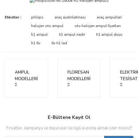
Bu ürünün fiyat bilgisi, resim, ürün açıklamalarında ve diğer
Etiketler :
philips
araç aydınlatması
araç ampulleri
konularda yetersiz gördüğünüz noktaları öneri formunu kullanarak
Bu ürüne ilk yorumu siz yapın!
halojen oto ampul
oto halojen ampul fiyatları
tarafımıza iletebilirsiniz.
Görüş ve önerileriniz için teşekkür ederiz.
h1 ampul
h1 ampul nedir
h1 ampul duyu
h1 6v
6v h1 led
Yorum Yaz
Ürün resmi kalitesiz, bozuk veya görüntülenemiyor.
Ürün açıklamasında eksik bilgiler bulunuyor.
Ürün bilgilerinde hatalar bulunuyor.
AMPUL
FLORESAN
ELEKTRİ
Ürün fiyatı diğer sitelerden daha pahalı.
MODELLERİ
MODELLERİ
TESİSAT
Bu ürüne benzer farklı alternatifler olmalı.
E-Bültene Kayıt Ol
Gönder
Fırsatları, kampanya ve duyuruları ile ilgili e-posta almak ister misiniz?