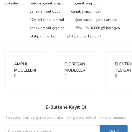
Bu ürünün fiyat bilgisi, resim, ürün açıklamalarında ve diğer
Etiketler :
halojen çanak ampul
çanak ampul
konularda yetersiz gördüğünüz noktaları öneri formunu kullanarak
Bu ürüne ilk yorumu siz yapın!
çanak ampul duyu
çanak ampul fiyat
tarafımıza iletebilirsiniz.
Görüş ve önerileriniz için teşekkür ederiz.
12v led çanak ampul
iğne bacaklı çanak ampul
çanak ampül çeşitleri
35w 12v 3000k g5 halogen
Yorum Yaz
Ürün resmi kalitesiz, bozuk veya görüntülenemiyor.
philips 35w 12v
philips 35w 12v 36d
Ürün açıklamasında eksik bilgiler bulunuyor.
Ürün bilgilerinde hatalar bulunuyor.
Ürün fiyatı diğer sitelerden daha pahalı.
AMPUL
FLORESAN
ELEKTRİ
Bu ürüne benzer farklı alternatifler olmalı.
MODELLERİ
MODELLERİ
TESİSAT
Gönder
E-Bültene Kayıt Ol
Fırsatları, kampanya ve duyuruları ile ilgili e-posta almak ister misiniz?