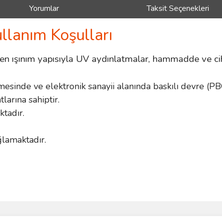
Yorumlar
Taksit Seçenekleri
ullanım Koşulları
n ışınım yapısıyla UV aydınlatmalar, hammadde ve ciha
mesinde ve elektronik sanayii alanında baskılı devre (PB
arına sahiptir.
ktadır.
ğlamaktadır.
ve diğer konularda yetersiz gördüğünüz noktaları öneri formunu kullanarak taraf