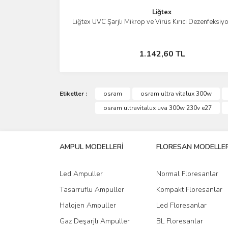
Liğtex
Liğtex UVC Şarjlı Mikrop ve Virüs Kırıcı Dezenfeksiyo
İncele
Stokta Yok
1.142,60 TL
Etiketler :
osram
osram ultra vitalux 300w
osram ultravitalux uva 300w 230v e27
AMPUL MODELLERİ
FLORESAN MODELLER
Led Ampuller
Normal Floresanlar
Tasarruflu Ampuller
Kompakt Floresanlar
Halojen Ampuller
Led Floresanlar
Gaz Deşarjlı Ampuller
BL Floresanlar