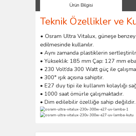
Ürün Bilgisi
Teknik Özellikler ve K
• Osram Ultra Vitalux, güneşe benzeye
edilmesinde kullanılır.
• Aynı zamanda plastiklerin sertleştiril
• Yükseklik: 185 mm Çap: 127 mm ebatl
• 230 Volt’da 300 Watt güç ile çalışma
• 300° ışık açısına sahiptir.
• E27 duy tipi ile kullanım kolaylığı sa
• 1000 saat ömürle çalışmaktadır.
• Dim edilebilir özelliğe sahip değildir.
Bu ürünün fiyat bilgisi, resim, ürün açıklamalarında 
Görüş ve önerileriniz için teşekkür ederiz.