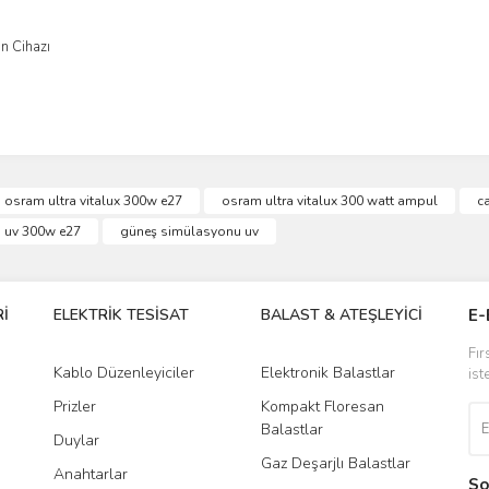
n Cihazı
osram ultra vitalux 300w e27
osram ultra vitalux 300 watt ampul
ca
uv 300w e27
güneş simülasyonu uv
İ
ELEKTRİK TESİSAT
BALAST & ATEŞLEYİCİ
DR
E-
Fır
Kablo Düzenleyiciler
Elektronik Balastlar
Led
ist
Prizler
Kompakt Floresan
Tra
Balastlar
Duylar
Gaz Deşarjlı Balastlar
Anahtarlar
So