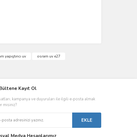
m yapıştırıcı uv
osram uv e27
IVER & TRAFO
Bültene Kayıt Ol
ŞALT ÜRÜNLER
AYDINLATMA
satları, kampanya ve duyuruları ile ilgili e-posta almak
 Driverlar
Röleler
İç Mekan Ayd
er misiniz?
folar
Kontaktörler
Dış Mekan Ay
EKLE
Sigorta & Otomatlar
Aydınlatma A
syal Medya Hesaplarımız