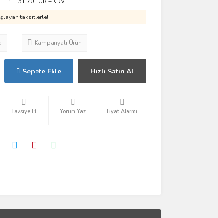
51,70 EUR + KDV
layan taksitlerle!
a
Kampanyalı Ürün
Sepete Ekle
Hızlı Satın Al
Tavsiye Et
Yorum Yaz
Fiyat Alarmı