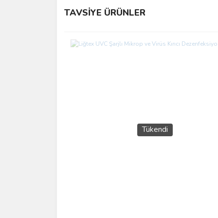
TAVSİYE ÜRÜNLER
Ürün resmi kalitesiz, bozuk veya görüntülenemiyo
Ürün açıklamasında eksik bilgiler bulunuyor.
Ürün bilgilerinde hatalar bulunuyor.
Ürün fiyatı diğer sitelerden daha pahalı.
Bu ürüne benzer farklı alternatifler olmalı.
Tükendi