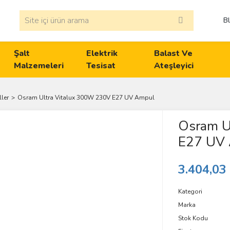
B
Şalt
Elektrik
Balast Ve
Malzemeleri
Tesisat
Ateşleyici
ler
Osram Ultra Vitalux 300W 230V E27 UV Ampul
Osram U
E27 UV
3.404,03
Kategori
Marka
Stok Kodu