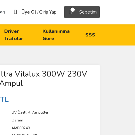
Üye Ol
Giriş Yap
Sepetim
log
/
Driver
Kullanımına
SSS
Trafolar
Göre
ltra Vitalux 300W 230V
 Ampul
 TL
UV Özellikli Ampuller
Osram
AMP00249