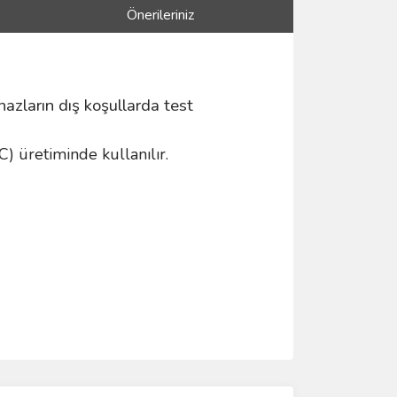
Önerileriniz
zların dış koşullarda test
C) üretiminde kullanılır.
ımıza iletebilirsiniz.