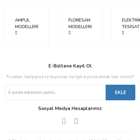
Ürün bilgilerinde hatalar bulunuyor.
Ürün fiyatı diğer sitelerden daha pahalı.
AMPUL
FLORESAN
ELEKTRİ
Bu ürüne benzer farklı alternatifler olmalı.
MODELLERİ
MODELLERİ
TESİSAT
Gönder
E-Bültene Kayıt Ol
Fırsatları, kampanya ve duyuruları ile ilgili e-posta almak ister misiniz?
EKLE
Sosyal Medya Hesaplarımız