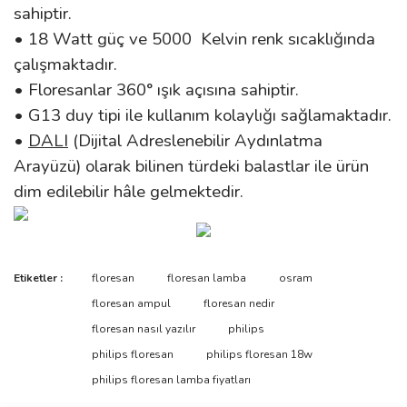
sahiptir.
• 18 Watt güç ve 5000 Kelvin renk sıcaklığında
çalışmaktadır.
• Floresanlar 360° ışık açısına sahiptir.
• G13 duy tipi ile kullanım kolaylığı sağlamaktadır.
•
DALI
(Dijital Adreslenebilir Aydınlatma
Arayüzü) olarak bilinen türdeki balastlar ile ürün
dim edilebilir hâle gelmektedir.
Bu ürünün fiyat bilgisi, resim, ürün açıklamalarında ve diğer
Etiketler :
floresan
floresan lamba
osram
konularda yetersiz gördüğünüz noktaları öneri formunu kullanarak
Bu ürüne ilk yorumu siz yapın!
floresan ampul
floresan nedir
tarafımıza iletebilirsiniz.
Görüş ve önerileriniz için teşekkür ederiz.
floresan nasıl yazılır
philips
philips floresan
philips floresan 18w
Yorum Yaz
Ürün resmi kalitesiz, bozuk veya görüntülenemiyor.
philips floresan lamba fiyatları
Ürün açıklamasında eksik bilgiler bulunuyor.