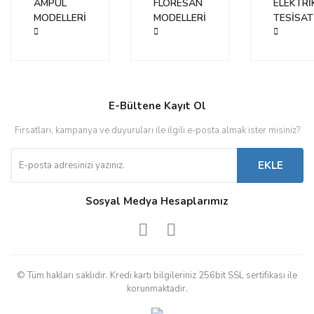
AMPUL
FLORESAN
ELEKTRİ
Bu ürüne benzer farklı alternatifler olmalı.
MODELLERİ
MODELLERİ
TESİSAT
Gönder
E-Bültene Kayıt Ol
Fırsatları, kampanya ve duyuruları ile ilgili e-posta almak ister misiniz?
EKLE
Sosyal Medya Hesaplarımız
© Tüm hakları saklıdır. Kredi kartı bilgileriniz 256bit SSL sertifikası ile
korunmaktadır.