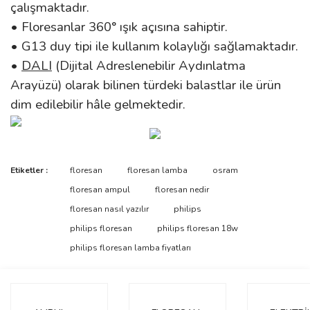
çalışmaktadır.
• Floresanlar 360° ışık açısına sahiptir.
• G13 duy tipi ile kullanım kolaylığı sağlamaktadır.
•
DALI
(Dijital Adreslenebilir Aydınlatma
Arayüzü) olarak bilinen türdeki balastlar ile ürün
dim edilebilir hâle gelmektedir.
Bu ürünün fiyat bilgisi, resim, ürün açıklamalarında ve diğer
Etiketler :
floresan
floresan lamba
osram
konularda yetersiz gördüğünüz noktaları öneri formunu kullanarak
Bu ürüne ilk yorumu siz yapın!
floresan ampul
floresan nedir
tarafımıza iletebilirsiniz.
Görüş ve önerileriniz için teşekkür ederiz.
floresan nasıl yazılır
philips
philips floresan
philips floresan 18w
Yorum Yaz
Ürün resmi kalitesiz, bozuk veya görüntülenemiyor.
philips floresan lamba fiyatları
Ürün açıklamasında eksik bilgiler bulunuyor.
Ürün bilgilerinde hatalar bulunuyor.
Ürün fiyatı diğer sitelerden daha pahalı.