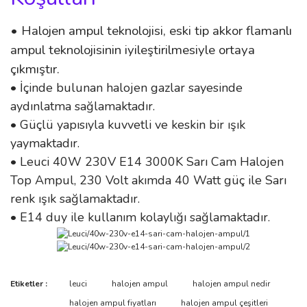
• Halojen ampul teknolojisi, eski tip akkor flamanlı
ampul teknolojisinin iyileştirilmesiyle ortaya
çıkmıştır.
• İçinde bulunan halojen gazlar sayesinde
aydınlatma sağlamaktadır.
• Güçlü yapısıyla kuvvetli ve keskin bir ışık
yaymaktadır.
• Leuci 40W 230V E14 3000K Sarı Cam Halojen
Top Ampul, 230 Volt akımda 40 Watt güç ile Sarı
renk ışık sağlamaktadır.
• E14 duy ile kullanım kolaylığı sağlamaktadır.
Bu ürünün fiyat bilgisi, resim, ürün açıklamalarında ve diğer
Etiketler :
leuci
halojen ampul
halojen ampul nedir
konularda yetersiz gördüğünüz noktaları öneri formunu kullanarak
Bu ürüne ilk yorumu siz yapın!
halojen ampul fiyatları
halojen ampul çeşitleri