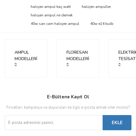
tarafımıza iletebilirsiniz.
Görüş ve önerileriniz için teşekkür ederiz.
halojen ampul kaç watt
halojen ampuller
halojen ampul ne demek
Yorum Yaz
Ürün resmi kalitesiz, bozuk veya görüntülenemiyor.
40w sarı cam halojen ampul
40w e14 bulb
Ürün açıklamasında eksik bilgiler bulunuyor.
Ürün bilgilerinde hatalar bulunuyor.
Ürün fiyatı diğer sitelerden daha pahalı.
AMPUL
FLORESAN
ELEKTRİ
Bu ürüne benzer farklı alternatifler olmalı.
MODELLERİ
MODELLERİ
TESİSAT
Gönder
E-Bültene Kayıt Ol
Fırsatları, kampanya ve duyuruları ile ilgili e-posta almak ister misiniz?
EKLE