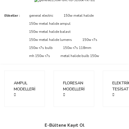
Bu ürünün fiyat bilgisi, resim, ürün açıklamalarında ve diğer
Etiketler :
general electric
150w metal halide
konularda yetersiz gördüğünüz noktaları öneri formunu kullanarak
Bu ürüne ilk yorumu siz yapın!
150w metal halide ampul
tarafımıza iletebilirsiniz.
Görüş ve önerileriniz için teşekkür ederiz.
150w metal halide balast
150w metal halide lumens
150w r7s
Yorum Yaz
Ürün resmi kalitesiz, bozuk veya görüntülenemiyor.
150w r7s bulb
150w r7s 118mm
Ürün açıklamasında eksik bilgiler bulunuyor.
mh 150w r7s
metal halide bulb 150w
Ürün bilgilerinde hatalar bulunuyor.
Ürün fiyatı diğer sitelerden daha pahalı.
Bu ürüne benzer farklı alternatifler olmalı.
AMPUL
FLORESAN
ELEKTRİ
MODELLERİ
MODELLERİ
TESİSAT
Gönder
E-Bültene Kayıt Ol