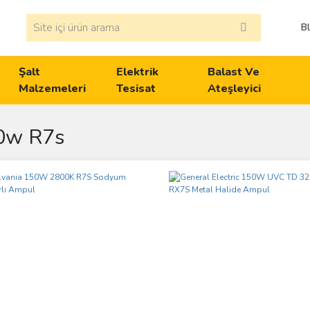
B
Şalt
Elektrik
Balast Ve
Malzemeleri
Tesisat
Ateşleyici
0w R7s