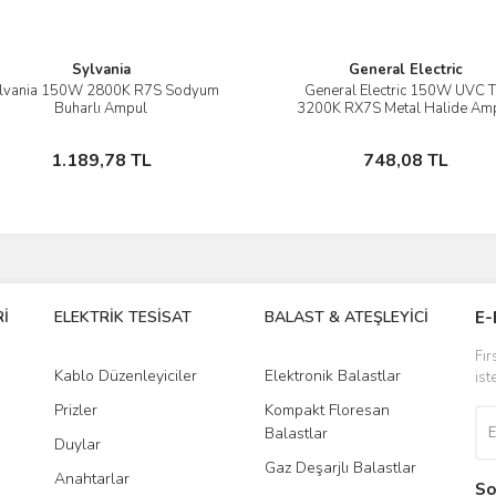
Sylvania
General Electric
lvania 150W 2800K R7S Sodyum
General Electric 150W UVC 
İncele
İncele
Buharlı Ampul
3200K RX7S Metal Halide Am
Sepete Ekle
Sepete Ekle
1.189,78 TL
748,08 TL
İ
ELEKTRİK TESİSAT
BALAST & ATEŞLEYİCİ
DR
E-
Fır
Kablo Düzenleyiciler
Elektronik Balastlar
Led
ist
Prizler
Kompakt Floresan
Tra
Balastlar
Duylar
Gaz Deşarjlı Balastlar
Anahtarlar
So