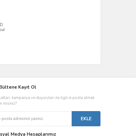
TD
pul
IVER & TRAFO
Bültene Kayıt Ol
ŞALT ÜRÜNLER
AYDINLATMA
satları, kampanya ve duyuruları ile ilgili e-posta almak
 Driverlar
Röleler
İç Mekan Ayd
er misiniz?
folar
Kontaktörler
Dış Mekan Ay
EKLE
Sigorta & Otomatlar
Aydınlatma A
syal Medya Hesaplarımız