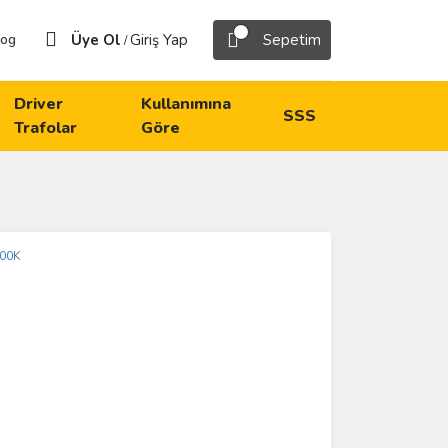
Üye Ol
Giriş Yap
Sepetim
log
/
Driver
Kullanımına
SSS
Trafolar
Göre