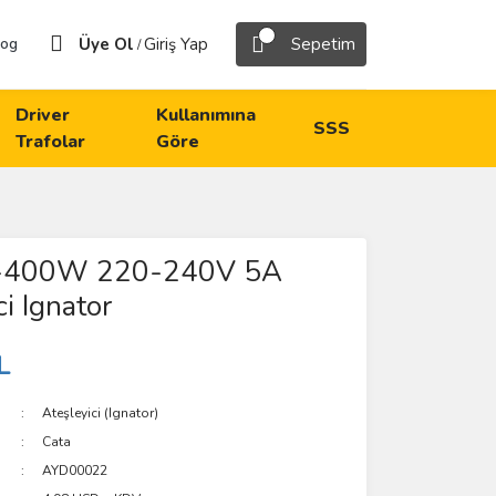
Üye Ol
Giriş Yap
Sepetim
log
/
Driver
Kullanımına
SSS
Trafolar
Göre
0-400W 220-240V 5A
i Ignator
L
Ateşleyici (Ignator)
Cata
AYD00022