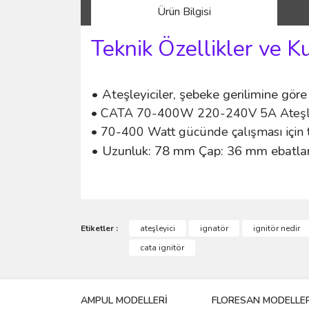
Ürün Bilgisi
Teknik Özellikler ve K
• Ateşleyiciler, şebeke gerilimine göre
• CATA 70-400W 220-240V 5A Ateşleyic
• 70-400 Watt gücünde çalışması için t
• Uzunluk: 78 mm Çap: 36 mm ebatları
Bu ürünün fiyat bilgisi, resim, ürün açıklamalarında 
Görüş ve önerileriniz için teşekkür ederiz.
Etiketler :
ateşleyici
ignatör
ignitör nedir
cata ignitör
Ürün resmi kalitesiz, bozuk veya görüntülenemiyo
Ürün açıklamasında eksik bilgiler bulunuyor.
AMPUL MODELLERİ
FLORESAN MODELLER
Ürün bilgilerinde hatalar bulunuyor.