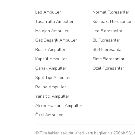
Ürün fiyatı diğer sitelerden daha pahalı.
Led Ampuller
Normal Floresanlar
Bu ürüne benzer farklı alternatifler olmalı.
Tasarruflu Ampuller
Kompakt Floresanlar
Halojen Ampuller
Led Floresanlar
Gaz Deşarjlı Ampuller
BL Floresanlar
Rustik Ampuller
BLB Floresanlar
Kapsül Ampuller
Simit Floresanlar
Çanak Ampuller
Özel Floresanlar
Spot Tipi Ampuller
Ralina Ampuller
Yansıtıcı Ampuller
Akkor Flamanlı Ampuller
Özel Ampuller
© Tüm hakları saklıdır. Kredi kartı bilgileriniz 256bit SSL 