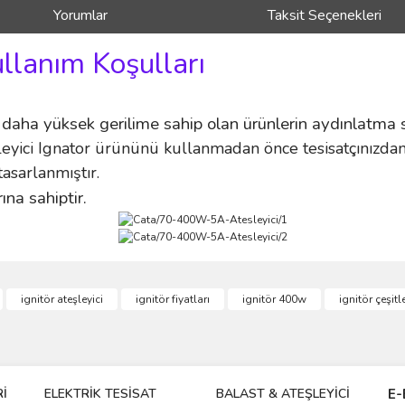
Yorumlar
Taksit Seçenekleri
ullanım Koşulları
 daha yüksek gerilime sahip olan ürünlerin aydınlatma sa
i Ignator ürününü kullanmadan önce tesisatçınızdan t
asarlanmıştır.
na sahiptir.
ve diğer konularda yetersiz gördüğünüz noktaları öneri formunu kullanarak taraf
ignitör ateşleyici
ignitör fiyatları
ignitör 400w
ignitör çeşitle
Bu ürüne ilk yorumu siz yapın!
r.
Yorum Yaz
İ
ELEKTRİK TESİSAT
BALAST & ATEŞLEYİCİ
DR
E-