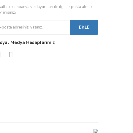
satları, kampanya ve duyuruları ile ilgili e-posta almak
 Driverlar
Röleler
İç Mekan Ayd
er misiniz?
folar
Kontaktörler
Dış Mekan Ay
EKLE
Sigorta & Otomatlar
Aydınlatma A
syal Medya Hesaplarımız