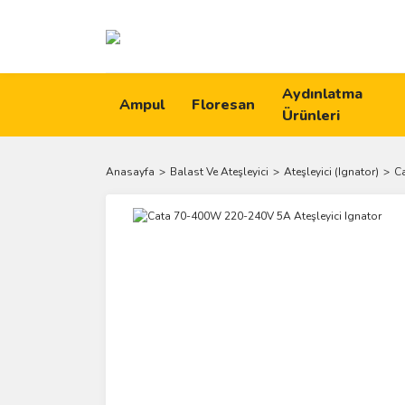
Aydınlatma
Ampul
Floresan
Ürünleri
Anasayfa
Balast Ve Ateşleyici
Ateşleyici (Ignator)
C