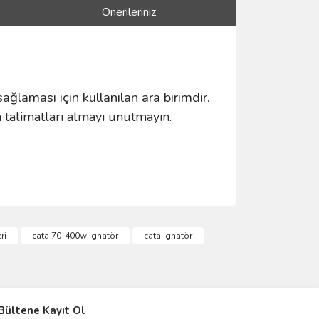
Önerileriniz
ğlaması için kullanılan ara birimdir.
alimatları almayı unutmayın.
ımıza iletebilirsiniz.
ri
cata 70-400w ignatör
cata ignatör
IVER & TRAFO
Bültene Kayıt Ol
ŞALT ÜRÜNLER
AYDINLATMA