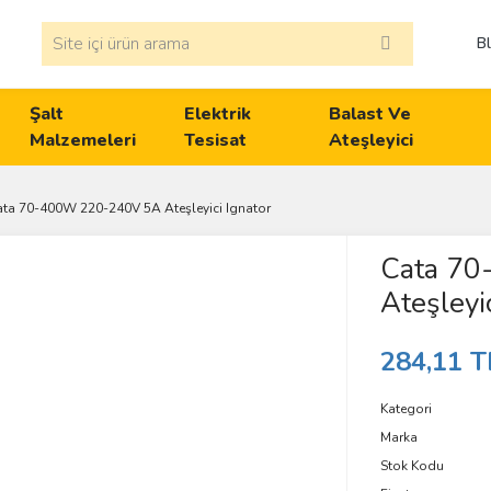
B
Şalt
Elektrik
Balast Ve
Malzemeleri
Tesisat
Ateşleyici
ata 70-400W 220-240V 5A Ateşleyici Ignator
Cata 7
Ateşleyic
284,11 T
Kategori
Marka
Stok Kodu