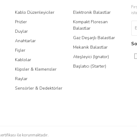
Fır
Kablo Düzenleyiciler
Elektronik Balastlar
Led
ist
Prizler
Kompakt Floresan
Tra
Balastlar
Duylar
Gaz Deşarjlı Balastlar
Anahtarlar
So
Mekanik Balastlar
Fişler
Gönder
Ateşleyici (Ignator)
Kablolar
Başlatıcı (Starter)
Klipsler & Klemensler
Raylar
Sensörler & Dedektörler
sertifikası ile korunmaktadır.