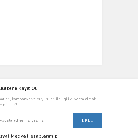
IVER & TRAFO
Bültene Kayıt Ol
ŞALT ÜRÜNLER
AYDINLATMA
satları, kampanya ve duyuruları ile ilgili e-posta almak
 Driverlar
Röleler
İç Mekan Ayd
er misiniz?
folar
Kontaktörler
Dış Mekan Ay
EKLE
Sigorta & Otomatlar
Aydınlatma A
syal Medya Hesaplarımız