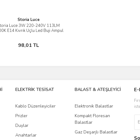
Storia Luce
toria Luce 3W 220-240V 113LM
İncele
0K E14 Kıvrık Uçlu Led Buji Ampul
Sepete Ekle
98,01 TL
İ
ELEKTRİK TESİSAT
BALAST & ATEŞLEYİCİ
DR
E-
Fır
Kablo Düzenleyiciler
Elektronik Balastlar
Led
ist
Prizler
Kompakt Floresan
Tra
Balastlar
Duylar
Gaz Deşarjlı Balastlar
Anahtarlar
So