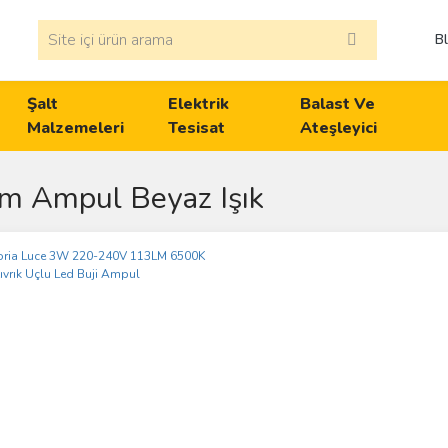
B
Şalt
Elektrik
Balast Ve
Malzemeleri
Tesisat
Ateşleyici
m Ampul Beyaz Işık