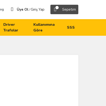
Üye Ol
Giriş Yap
Sepetim
log
/
Driver
Kullanımına
SSS
Trafolar
Göre