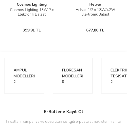
Cosmos Lighting
Helvar
Cosmos Lİghting 13W Plc
Helvar 1/2 x 18W/42W
Elektronik Balast
Elektronik Balast
399,91 TL
677,80 TL
AMPUL
FLORESAN
ELEKTRİ
MODELLERİ
MODELLERİ
TESİSAT
E-Bültene Kayıt Ol
Fırsatları, kampanya ve duyuruları ile ilgili e-posta almak ister misiniz?