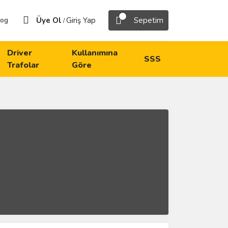
Üye Ol
Giriş Yap
Sepetim
log
/
Driver
Kullanımına
SSS
Trafolar
Göre