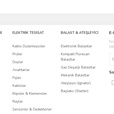
İ
ELEKTRİK TESİSAT
BALAST & ATEŞLEYİCİ
DR
E-
Fır
Kablo Düzenleyiciler
Elektronik Balastlar
Led
ist
Prizler
Kompakt Floresan
Tra
Balastlar
Duylar
Gaz Deşarjlı Balastlar
Anahtarlar
So
Mekanik Balastlar
Fişler
Ateşleyici (Ignator)
Kablolar
Başlatıcı (Starter)
Klipsler & Klemensler
Raylar
Sensörler & Dedektörler