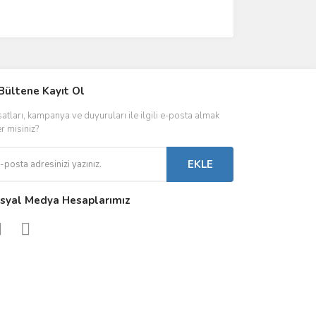
IVER & TRAFO
Bültene Kayıt Ol
ŞALT ÜRÜNLER
AYDINLATMA
satları, kampanya ve duyuruları ile ilgili e-posta almak
 Driverlar
Röleler
İç Mekan Ayd
er misiniz?
folar
Kontaktörler
Dış Mekan Ay
EKLE
Sigorta & Otomatlar
Aydınlatma A
syal Medya Hesaplarımız