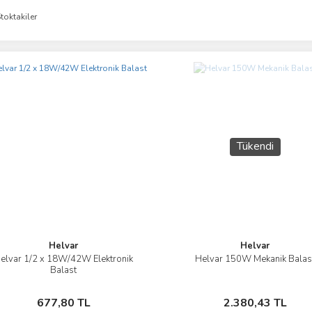
toktakiler
Tükendi
Helvar
Helvar
elvar 1/2 x 18W/42W Elektronik
Helvar 150W Mekanik Balas
İncele
İncele
Balast
Sepete Ekle
Stokta Yok
677,80 TL
2.380,43 TL