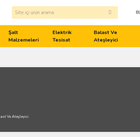
B
Şalt
Elektrik
Balast Ve
Malzemeleri
Tesisat
Ateşleyici
ast Ve Ateşleyici