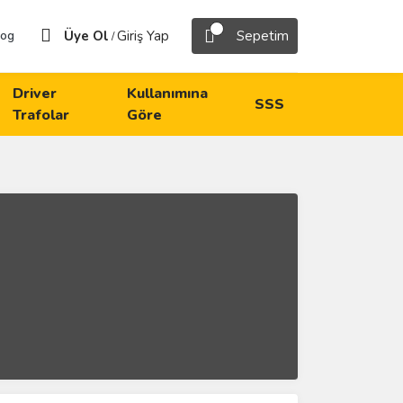
Üye Ol
Giriş Yap
Sepetim
log
/
Driver
Kullanımına
SSS
Trafolar
Göre