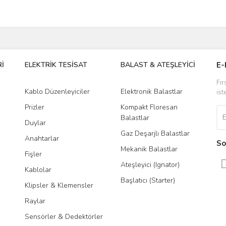
İ
ELEKTRİK TESİSAT
BALAST & ATEŞLEYİCİ
DR
E-
Fır
Kablo Düzenleyiciler
Elektronik Balastlar
Led
ist
Prizler
Kompakt Floresan
Tra
Balastlar
Duylar
Gaz Deşarjlı Balastlar
Anahtarlar
So
Mekanik Balastlar
Fişler
Ateşleyici (Ignator)
Kablolar
Başlatıcı (Starter)
Klipsler & Klemensler
Raylar
Sensörler & Dedektörler