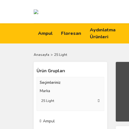
Aydınlatma
Ampul
Floresan
Ürünleri
Anasayfa
2S Light
Ürün Grupları
Seçimleriniz
Marka
2S Light
Ampul