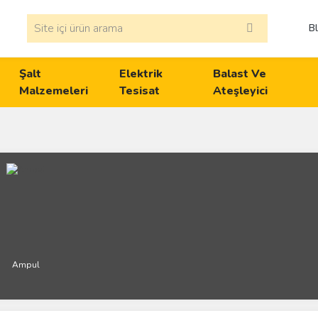
B
Şalt
Elektrik
Balast Ve
Malzemeleri
Tesisat
Ateşleyici
Ampul