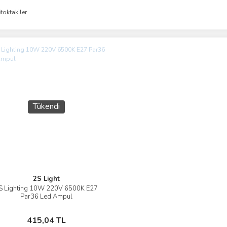
toktakiler
Tükendi
2S Light
S Lighting 10W 220V 6500K E27
İncele
Par36 Led Ampul
Stokta Yok
415,04 TL