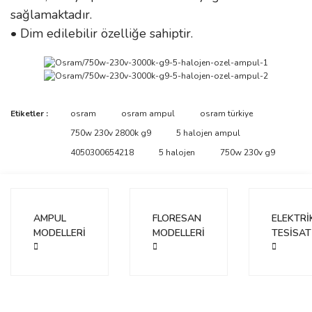
sağlamaktadır.
• Dim edilebilir özelliğe sahiptir.
Bu ürünün fiyat bilgisi, resim, ürün açıklamalarında ve diğer
Etiketler :
osram
osram ampul
osram türkiye
konularda yetersiz gördüğünüz noktaları öneri formunu kullanarak
Bu ürüne ilk yorumu siz yapın!
750w 230v 2800k g9
5 halojen ampul
tarafımıza iletebilirsiniz.
Görüş ve önerileriniz için teşekkür ederiz.
4050300654218
5 halojen
750w 230v g9
Yorum Yaz
Ürün resmi kalitesiz, bozuk veya görüntülenemiyor.
Ürün açıklamasında eksik bilgiler bulunuyor.
AMPUL
FLORESAN
ELEKTRİ
Ürün bilgilerinde hatalar bulunuyor.
MODELLERİ
MODELLERİ
TESİSAT
Ürün fiyatı diğer sitelerden daha pahalı.
Bu ürüne benzer farklı alternatifler olmalı.