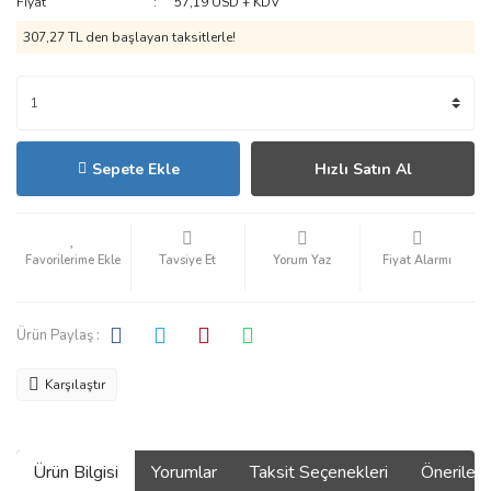
Fiyat
57,19 USD + KDV
307,27 TL den başlayan taksitlerle!
Sepete Ekle
Hızlı Satın Al
Tavsiye Et
Yorum Yaz
Fiyat Alarmı
Ürün Paylaş :
Karşılaştır
Ürün Bilgisi
Yorumlar
Taksit Seçenekleri
Önerilerin