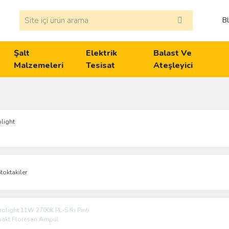
B
Şalt
Elektrik
Balast Ve
Malzemeleri
Tesisat
Ateşleyici
olight
toktakiler