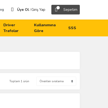
Üye Ol
Giriş Yap
Sepetim
log
/
Driver
Kullanımına
SSS
Trafolar
Göre
Toplam 1 ürün