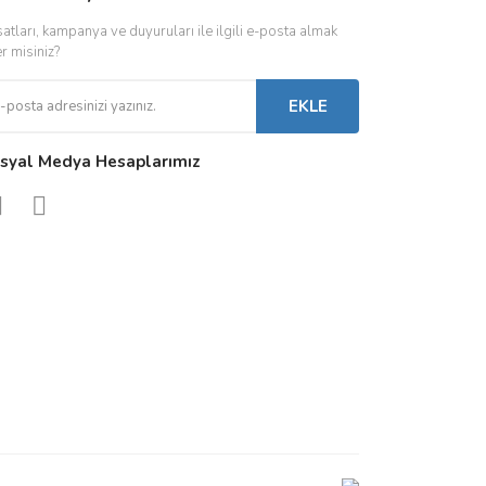
satları, kampanya ve duyuruları ile ilgili e-posta almak
 Driverlar
Röleler
İç Mekan Ayd
er misiniz?
folar
Kontaktörler
Dış Mekan Ay
EKLE
Sigorta & Otomatlar
Aydınlatma A
syal Medya Hesaplarımız