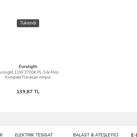
Tükendi
Eurolight
urolight 11W 2700K PL-S İki Pinli
İncele
Kompakt Floresan Ampul
Stokta Yok
139,87 TL
İ
ELEKTRİK TESİSAT
BALAST & ATEŞLEYİCİ
DR
E-