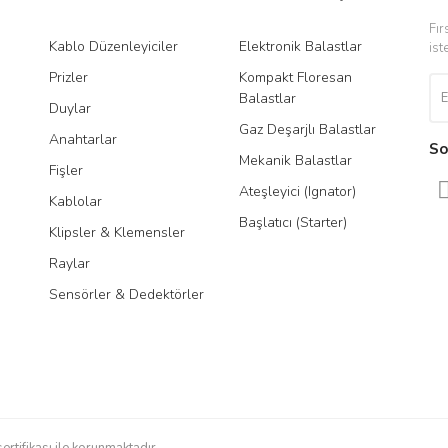
Fır
Kablo Düzenleyiciler
Elektronik Balastlar
Led
ist
Prizler
Kompakt Floresan
Tra
Balastlar
Duylar
Gaz Deşarjlı Balastlar
Anahtarlar
So
Mekanik Balastlar
Fişler
Ateşleyici (Ignator)
Kablolar
Başlatıcı (Starter)
Klipsler & Klemensler
Raylar
Sensörler & Dedektörler
sertifikası ile korunmaktadır.