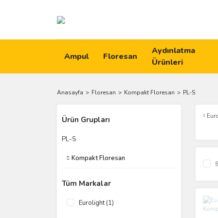
Aydınlatma
Ampul
Floresan
Ürünleri
Anasayfa
Floresan
Kompakt Floresan
PL-S
Eur
Ürün Grupları
PL-S
Kompakt Floresan
S
Tüm Markalar
Eurolight (1)