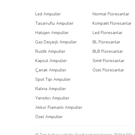
Led Ampuller
Normal Floresanlar
Tasarruflu Ampuller
Kompakt Floresanlar
Halojen Ampuller
Led Floresanlar
Gaz Deşarjlı Ampuller
BL Floresanlar
Rustik Ampuller
BLB Floresanlar
Kapsül Ampuller
Simit Floresanlar
Çanak Ampuller
Özel Floresanlar
Spot Tipi Ampuller
Ralina Ampuller
Yansıtıcı Ampuller
Akkor Flamanlı Ampuller
Özel Ampuller
© Tüm hakları saklıdır. Kredi kartı bilgileriniz 256bit SSL 