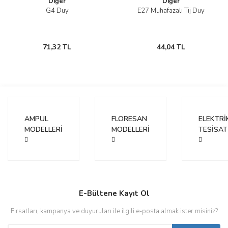
Diğer
Diğer
G4 Duy
E27 Muhafazalı Tij Duy
71,32 TL
44,04 TL
AMPUL
FLORESAN
ELEKTRİ
MODELLERİ
MODELLERİ
TESİSAT
E-Bültene Kayıt Ol
Fırsatları, kampanya ve duyuruları ile ilgili e-posta almak ister misiniz?