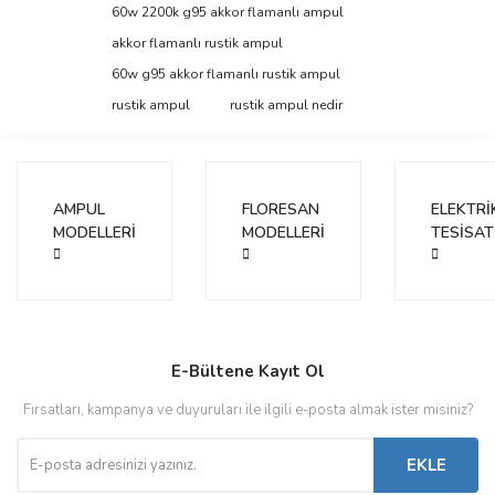
Görüş ve önerileriniz için teşekkür ederiz.
60w 2200k g95 akkor flamanlı ampul
akkor flamanlı rustik ampul
Yorum Yaz
Ürün resmi kalitesiz, bozuk veya görüntülenemiyor.
60w g95 akkor flamanlı rustik ampul
Ürün açıklamasında eksik bilgiler bulunuyor.
rustik ampul
rustik ampul nedir
Ürün bilgilerinde hatalar bulunuyor.
Ürün fiyatı diğer sitelerden daha pahalı.
Bu ürüne benzer farklı alternatifler olmalı.
AMPUL
FLORESAN
ELEKTRİ
MODELLERİ
MODELLERİ
TESİSAT
Gönder
E-Bültene Kayıt Ol
Fırsatları, kampanya ve duyuruları ile ilgili e-posta almak ister misiniz?
EKLE