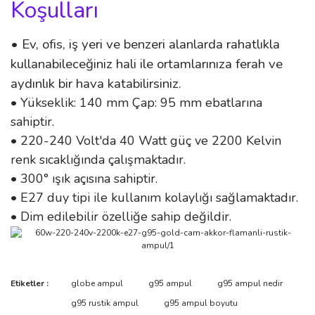
Koşulları
• Ev, ofis, iş yeri ve benzeri alanlarda rahatlıkla
kullanabileceğiniz hali ile ortamlarınıza ferah ve
aydınlık bir hava katabilirsiniz.
• Yükseklik: 140 mm Çap: 95 mm ebatlarına
sahiptir.
• 220-240 Volt'da 40 Watt güç ve 2200 Kelvin
renk sıcaklığında çalışmaktadır.
• 300° ışık açısına sahiptir.
• E27 duy tipi ile kullanım kolaylığı sağlamaktadır.
• Dim edilebilir özelliğe sahip değildir.
Bu ürünün fiyat bilgisi, resim, ürün açıklamalarında ve diğer
Etiketler :
globe ampul
g95 ampul
g95 ampul nedir
konularda yetersiz gördüğünüz noktaları öneri formunu kullanarak
Bu ürüne ilk yorumu siz yapın!
g95 rustik ampul
g95 ampul boyutu
tarafımıza iletebilirsiniz.