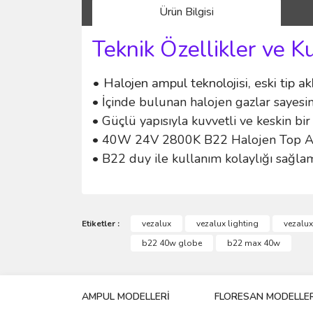
Ürün Bilgisi
Teknik Özellikler ve K
• Halojen ampul teknolojisi, eski tip ak
• İçinde bulunan halojen gazlar sayesi
• Güçlü yapısıyla kuvvetli ve keskin bir
• 40W 24V 2800K B22 Halojen Top Ampu
• B22 duy ile kullanım kolaylığı sağlam
Bu ürünün fiyat bilgisi, resim, ürün açıklamalarında 
Görüş ve önerileriniz için teşekkür ederiz.
Etiketler :
vezalux
vezalux lighting
vezalu
b22 40w globe
b22 max 40w
Ürün resmi kalitesiz, bozuk veya görüntülenemiyo
Ürün açıklamasında eksik bilgiler bulunuyor.
AMPUL MODELLERİ
FLORESAN MODELLER
Ürün bilgilerinde hatalar bulunuyor.