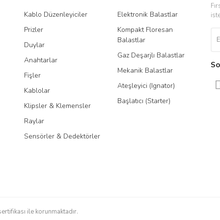
Fır
Kablo Düzenleyiciler
Elektronik Balastlar
Led
ist
Prizler
Kompakt Floresan
Tra
Balastlar
Duylar
Gaz Deşarjlı Balastlar
Anahtarlar
So
Mekanik Balastlar
Fişler
Gönder
Ateşleyici (Ignator)
Kablolar
Başlatıcı (Starter)
Klipsler & Klemensler
Raylar
Sensörler & Dedektörler
sertifikası ile korunmaktadır.