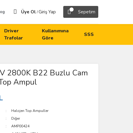
Üye Ol
Giriş Yap
Sepetim
log
/
Driver
Kullanımına
SSS
Trafolar
Göre
V 2800K B22 Buzlu Cam
 Top Ampul
L
Halojen Top Ampuller
Diğer
AMP00424