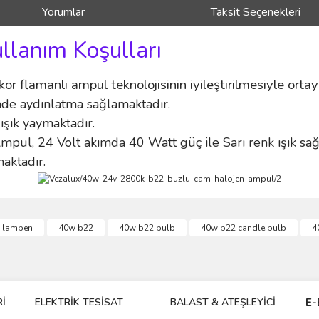
Yorumlar
Taksit Seçenekleri
ullanım Koşulları
kor flamanlı ampul teknolojisinin iyileştirilmesiyle ortay
nde aydınlatma sağlamaktadır.
 ışık yaymaktadır.
l, 24 Volt akımda 40 Watt güç ile Sarı renk ışık sağ
aktadır.
ve diğer konularda yetersiz gördüğünüz noktaları öneri formunu kullanarak taraf
x lampen
40w b22
40w b22 bulb
40w b22 candle bulb
4
Bu ürüne ilk yorumu siz yapın!
r.
Yorum Yaz
İ
ELEKTRİK TESİSAT
BALAST & ATEŞLEYİCİ
DR
E-