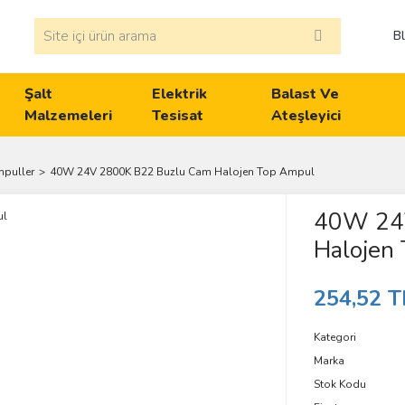
B
Şalt
Elektrik
Balast Ve
Malzemeleri
Tesisat
Ateşleyici
mpuller
40W 24V 2800K B22 Buzlu Cam Halojen Top Ampul
40W 24
Halojen
254,52 T
Kategori
Marka
Stok Kodu