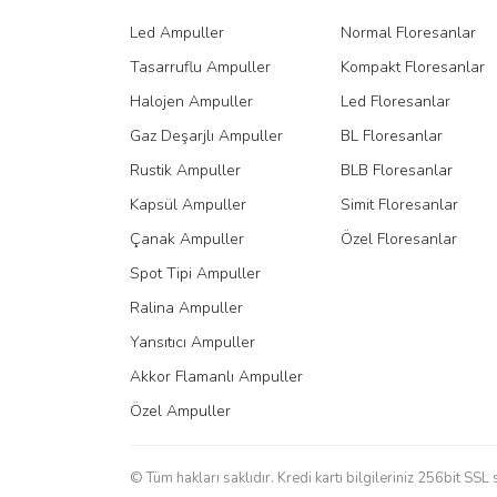
Ürün fiyatı diğer sitelerden daha pahalı.
Led Ampuller
Normal Floresanlar
Bu ürüne benzer farklı alternatifler olmalı.
Tasarruflu Ampuller
Kompakt Floresanlar
Halojen Ampuller
Led Floresanlar
Gaz Deşarjlı Ampuller
BL Floresanlar
Rustik Ampuller
BLB Floresanlar
Kapsül Ampuller
Simit Floresanlar
Çanak Ampuller
Özel Floresanlar
Spot Tipi Ampuller
Ralina Ampuller
Yansıtıcı Ampuller
Akkor Flamanlı Ampuller
Özel Ampuller
© Tüm hakları saklıdır. Kredi kartı bilgileriniz 256bit SSL 