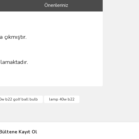
Önerileriniz
a çıkmıştır.
lamaktadır.
ımıza iletebilirsiniz.
0w b22 golf ball bulb
lamp 40w b22
IVER & TRAFO
Bültene Kayıt Ol
ŞALT ÜRÜNLER
AYDINLATMA