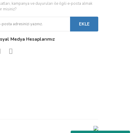
satları, kampanya ve duyuruları ile ilgili e-posta almak
 Driverlar
Röleler
İç Mekan Ayd
er misiniz?
folar
Kontaktörler
Dış Mekan Ay
EKLE
Sigorta & Otomatlar
Aydınlatma A
syal Medya Hesaplarımız