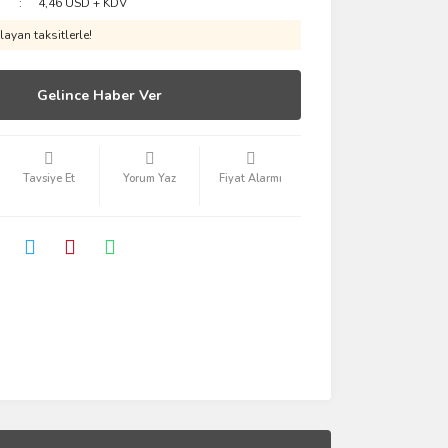
4,46 USD + KDV
ayan taksitlerle!
Gelince Haber Ver
Tavsiye Et
Yorum Yaz
Fiyat Alarmı