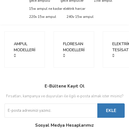
gece ampulu
gece ampuller
15w ampul
15w ampul ne kadar elektrik harcar
Yorum Yaz
Ürün resmi kalitesiz, bozuk veya görüntülenemiyor.
220v 15w ampul
240v 15w ampul
Ürün açıklamasında eksik bilgiler bulunuyor.
Ürün bilgilerinde hatalar bulunuyor.
Ürün fiyatı diğer sitelerden daha pahalı.
AMPUL
FLORESAN
ELEKTRİ
Bu ürüne benzer farklı alternatifler olmalı.
MODELLERİ
MODELLERİ
TESİSAT
Gönder
E-Bültene Kayıt Ol
Fırsatları, kampanya ve duyuruları ile ilgili e-posta almak ister misiniz?
EKLE
Sosyal Medya Hesaplarımız