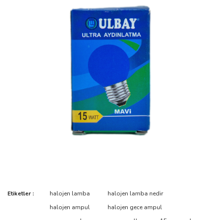
Bu ürünün fiyat bilgisi, resim, ürün açıklamalarında ve diğer
Etiketler :
halojen lamba
halojen lamba nedir
konularda yetersiz gördüğünüz noktaları öneri formunu kullanarak
Bu ürüne ilk yorumu siz yapın!
halojen ampul
halojen gece ampul
tarafımıza iletebilirsiniz.
Görüş ve önerileriniz için teşekkür ederiz.