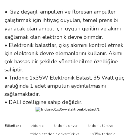
• Gaz deşarjlı ampulleri ve floresan ampulleri
çalıştırmak için ihtiyaç duyulan, temel prensibi
yanacak olan ampul için uygun gerilim ve akımı
sağlamak olan elektronik devre birimdir.
• Elektronik balastlar, çıkış akımını kontrol etmek
için elektronik devre elemanlarını kullanır. Akımı
çok hassas bir şekilde yönetilebilme özelliğine
sahiptir.
• Tridonic 1x35W Elektronik Balast, 35 Watt güç
aralığında 1 adet ampulün aydınlatmasını
sağlamaktadır.
• DALI özelliğine sahip değildir.
Bu ürünün fiyat bilgisi, resim, ürün açıklamalarında ve diğer
Etiketler :
tridonic
tridonic driver
tridonic türkiye
konularda yetersiz gördüğünüz noktaları öneri formunu kullanarak
Bu ürüne ilk yorumu siz yapın!
tridonic tridonic driver türkiye
1x35w tridonic