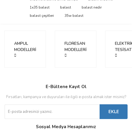
tarafımıza iletebilirsiniz.
Görüş ve önerileriniz için teşekkür ederiz.
1x35 balast
balast
balast nedir
balast çeşitleri
35w balast
Yorum Yaz
Ürün resmi kalitesiz, bozuk veya görüntülenemiyor.
Ürün açıklamasında eksik bilgiler bulunuyor.
Ürün bilgilerinde hatalar bulunuyor.
AMPUL
FLORESAN
ELEKTRİ
Ürün fiyatı diğer sitelerden daha pahalı.
MODELLERİ
MODELLERİ
TESİSAT
Bu ürüne benzer farklı alternatifler olmalı.
E-Bültene Kayıt Ol
Gönder
Fırsatları, kampanya ve duyuruları ile ilgili e-posta almak ister misiniz?
EKLE
Sosyal Medya Hesaplarımız