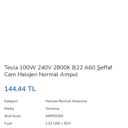
Tesla 100W 240V 2800K B22 A60 Şeffaf
Cam Halojen Normal Ampul
144,44 TL
Kategori
Halojen Normal Ampuller
Marka
Teslamp
Stok Kodu
AMP00394
Fiyat
2,53 USD + KDV