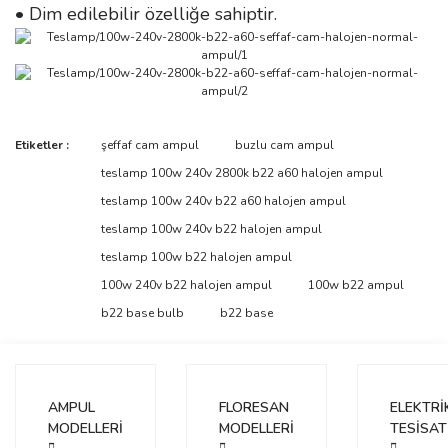
• Dim edilebilir özelliğe sahiptir.
Bu ürünün fiyat bilgisi, resim, ürün açıklamalarında ve diğer
Etiketler :
şeffaf cam ampul
buzlu cam ampul
konularda yetersiz gördüğünüz noktaları öneri formunu kullanarak
Bu ürüne ilk yorumu siz yapın!
teslamp 100w 240v 2800k b22 a60 halojen ampul
tarafımıza iletebilirsiniz.
Görüş ve önerileriniz için teşekkür ederiz.
teslamp 100w 240v b22 a60 halojen ampul
teslamp 100w 240v b22 halojen ampul
Yorum Yaz
Ürün resmi kalitesiz, bozuk veya görüntülenemiyor.
teslamp 100w b22 halojen ampul
Ürün açıklamasında eksik bilgiler bulunuyor.
100w 240v b22 halojen ampul
100w b22 ampul
Ürün bilgilerinde hatalar bulunuyor.
b22 base bulb
b22 base
Ürün fiyatı diğer sitelerden daha pahalı.
Bu ürüne benzer farklı alternatifler olmalı.
AMPUL
FLORESAN
ELEKTRİ
MODELLERİ
MODELLERİ
TESİSAT