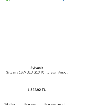
Sylvania
Sylvania 18W BLB G13 T8 Floresan Ampul
1.522,92 TL
Etiketler :
floresan
floresan ampul