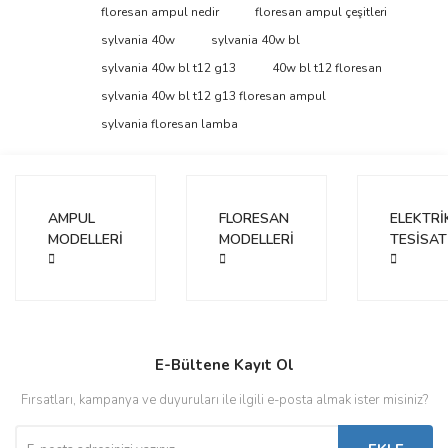
floresan ampul nedir
floresan ampul çeşitleri
sylvania 40w
sylvania 40w bl
sylvania 40w bl t12 g13
40w bl t12 floresan
sylvania 40w bl t12 g13 floresan ampul
sylvania floresan lamba
AMPUL
FLORESAN
ELEKTRİ
MODELLERİ
MODELLERİ
TESİSAT
E-Bültene Kayıt Ol
Fırsatları, kampanya ve duyuruları ile ilgili e-posta almak ister misiniz?