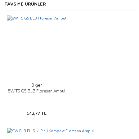
Bu ürünün fiyat bilgisi, resim, ürün açıklamalarında ve diğer
TAVSİYE ÜRÜNLER
konularda yetersiz gördüğünüz noktaları öneri formunu kullanarak
Bu ürüne ilk yorumu siz yapın!
tarafımıza iletebilirsiniz.
Görüş ve önerileriniz için teşekkür ederiz.
Yorum Yaz
Ürün resmi kalitesiz, bozuk veya görüntülenemiyor.
Ürün açıklamasında eksik bilgiler bulunuyor.
Ürün bilgilerinde hatalar bulunuyor.
Ürün fiyatı diğer sitelerden daha pahalı.
Bu ürüne benzer farklı alternatifler olmalı.
Diğer
8W T5 G5 BLB Floresan Ampul
Gönder
142,77 TL