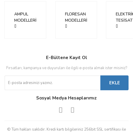
Ürün bilgilerinde hatalar bulunuyor.
Ürün fiyatı diğer sitelerden daha pahalı.
AMPUL
FLORESAN
ELEKTRİ
Bu ürüne benzer farklı alternatifler olmalı.
MODELLERİ
MODELLERİ
TESİSAT
Gönder
E-Bültene Kayıt Ol
Fırsatları, kampanya ve duyuruları ile ilgili e-posta almak ister misiniz?
EKLE
Sosyal Medya Hesaplarımız
© Tüm hakları saklıdır. Kredi kartı bilgileriniz 256bit SSL sertifikası ile