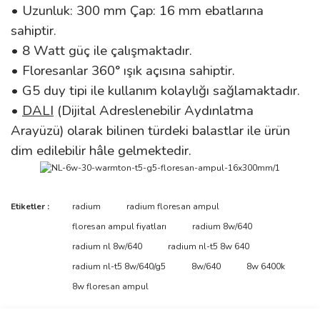
• Uzunluk: 300 mm Çap: 16 mm ebatlarına
sahiptir.
• 8 Watt güç ile çalışmaktadır.
• Floresanlar 360° ışık açısına sahiptir.
• G5 duy tipi ile kullanım kolaylığı sağlamaktadır.
•
DALI
(Dijital Adreslenebilir Aydınlatma
Arayüzü) olarak bilinen türdeki balastlar ile ürün
dim edilebilir hâle gelmektedir.
Bu ürünün fiyat bilgisi, resim, ürün açıklamalarında ve diğer
Etiketler :
radium
radium floresan ampul
konularda yetersiz gördüğünüz noktaları öneri formunu kullanarak
Bu ürüne ilk yorumu siz yapın!
floresan ampul fiyatları
radium 8w/640
tarafımıza iletebilirsiniz.
Görüş ve önerileriniz için teşekkür ederiz.
radium nl 8w/640
radium nl-t5 8w 640
radium nl-t5 8w/640/g5
8w/640
8w 6400k
Yorum Yaz
Ürün resmi kalitesiz, bozuk veya görüntülenemiyor.
8w floresan ampul
Ürün açıklamasında eksik bilgiler bulunuyor.