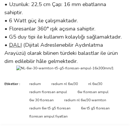
• Uzunluk: 22,5 cm Çap: 16 mm ebatlarına
sahiptir.
• 6 Watt güç ile çalışmaktadır.
• Floresanlar 360° ışık açısına sahiptir.
• G5 duy tipi ile kullanım kolaylığı sağlamaktadır.
•
DALI
(Dijital Adreslenebilir Aydınlatma
Arayüzü) olarak bilinen türdeki balastlar ile ürün
dim edilebilir hâle gelmektedir.
Bu ürünün fiyat bilgisi, resim, ürün açıklamalarında ve diğer
Etiketler :
radium
radium nl 6w/30
nl 6w/30
konularda yetersiz gördüğünüz noktaları öneri formunu kullanarak
Bu ürüne ilk yorumu siz yapın!
radium floresan ampul
6w floresan ampul
tarafımıza iletebilirsiniz.
Görüş ve önerileriniz için teşekkür ederiz.
6w 30 floresan
radium nl 6w/30 warmton
radium 6w t5 g5 floresan
6w t5 g5 floresan
Yorum Yaz
Ürün resmi kalitesiz, bozuk veya görüntülenemiyor.
floresan ampul fiyatları
Ürün açıklamasında eksik bilgiler bulunuyor.