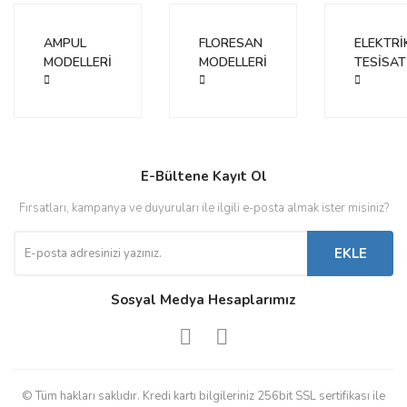
Ürün bilgilerinde hatalar bulunuyor.
Ürün fiyatı diğer sitelerden daha pahalı.
AMPUL
FLORESAN
ELEKTRİ
Bu ürüne benzer farklı alternatifler olmalı.
MODELLERİ
MODELLERİ
TESİSAT
Gönder
E-Bültene Kayıt Ol
Fırsatları, kampanya ve duyuruları ile ilgili e-posta almak ister misiniz?
EKLE
Sosyal Medya Hesaplarımız
© Tüm hakları saklıdır. Kredi kartı bilgileriniz 256bit SSL sertifikası ile