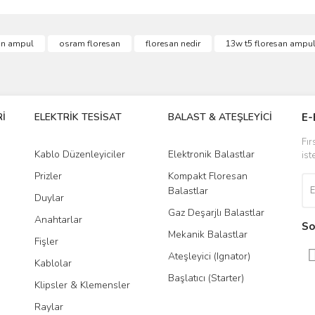
ve diğer konularda yetersiz gördüğünüz noktaları öneri formunu kullanarak taraf
an ampul
osram floresan
floresan nedir
13w t5 floresan ampu
Bu ürüne ilk yorumu siz yapın!
r.
Yorum Yaz
İ
ELEKTRİK TESİSAT
BALAST & ATEŞLEYİCİ
DR
E-
Fır
Kablo Düzenleyiciler
Elektronik Balastlar
Led
ist
Prizler
Kompakt Floresan
Tra
Balastlar
Duylar
Gaz Deşarjlı Balastlar
Anahtarlar
So
Mekanik Balastlar
Fişler
Gönder
Ateşleyici (Ignator)
Kablolar
Başlatıcı (Starter)
Klipsler & Klemensler
Raylar