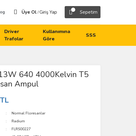
Üye Ol
Giriş Yap
Sepetim
log
/
Driver
Kullanımına
SSS
Trafolar
Göre
13W 640 4000Kelvin T5
esan Ampul
 TL
Normal Floresanlar
Radium
FLRS00227