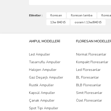
Bu ürünün fiyat bilgisi, resim, ürün açıklamalarında 
Görüş ve önerileriniz için teşekkür ederiz.
Etiketler :
floresan
floresan lamba
flores
13w 840 t5
osram l 13w/840 t5
Ürün resmi kalitesiz, bozuk veya görüntülenemiyo
Ürün açıklamasında eksik bilgiler bulunuyor.
AMPUL MODELLERİ
FLORESAN MODELLER
Ürün bilgilerinde hatalar bulunuyor.
Ürün fiyatı diğer sitelerden daha pahalı.
Led Ampuller
Normal Floresanlar
Bu ürüne benzer farklı alternatifler olmalı.
Tasarruflu Ampuller
Kompakt Floresanlar
Halojen Ampuller
Led Floresanlar
Gaz Deşarjlı Ampuller
BL Floresanlar
Rustik Ampuller
BLB Floresanlar
Kapsül Ampuller
Simit Floresanlar
Çanak Ampuller
Özel Floresanlar
Spot Tipi Ampuller