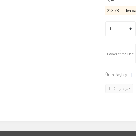
Fiyat
223,78 TL den baş
Ürün Paylaş :
Karşılaştır