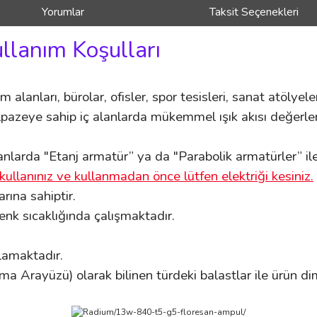
Yorumlar
Taksit Seçenekleri
ullanım Koşulları
m alanları, bürolar, ofisler, spor tesisleri, sanat atölyele
pazeye sahip iç alanlarda mükemmel ışık akısı değerleri
nlarda "Etanj armatür” ya da "Parabolik armatürler” ile k
kullanınız ve kullanmadan önce lütfen elektriği kesiniz.
ına sahiptir.
nk sıcaklığında çalışmaktadır.
ğlamaktadır.
ma Arayüzü) olarak bilinen türdeki balastlar ile ürün di