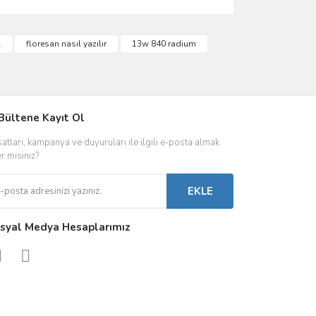
ımıza iletebilirsiniz.
l
floresan nasıl yazılır
13w 840 radium
IVER & TRAFO
Bültene Kayıt Ol
ŞALT ÜRÜNLER
AYDINLATMA
satları, kampanya ve duyuruları ile ilgili e-posta almak
 Driverlar
Röleler
İç Mekan Ayd
er misiniz?
folar
Kontaktörler
Dış Mekan Ay
EKLE
Sigorta & Otomatlar
Aydınlatma A
syal Medya Hesaplarımız