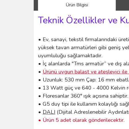
Ürün Bilgisi
Teknik Özellikler ve K
• Ev, sanayi, tekstil firmalarındaki üreti
yüksek tavan armatürleri gibi geniş yel
uyumluluğu sağlamaktadır.
• İç alanlarda "Tms armatür” ve dış ala
•
Ürünü uygun balast ve ateşleyici ile 
• Uzunluk: 530
mm Çap: 16 mm ebatlar
• 13 Watt güç ve 640 - 4000 Kelvin re
• Floresanlar 360° ışık açısına sahiptir.
• G5 duy tipi ile kullanım kolaylığı sa
•
DALI
(Dijital Adreslenebilir Aydınlat
• Ürün 5 adet olarak gönderilecektir.