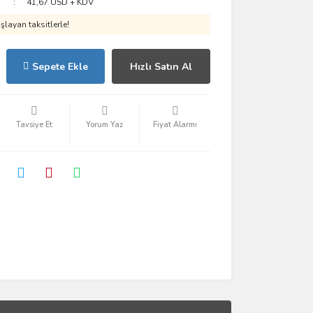
41,67 USD + KDV
layan taksitlerle!
Sepete Ekle
Hızlı Satın Al
Tavsiye Et
Yorum Yaz
Fiyat Alarmı