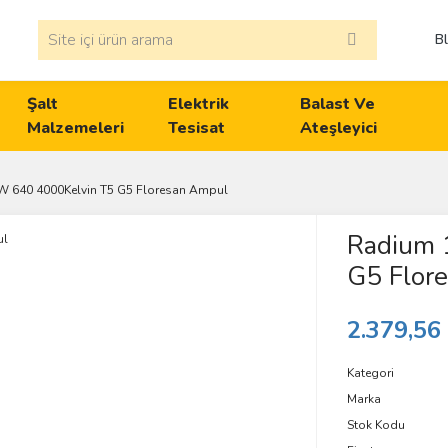
B
Şalt
Elektrik
Balast Ve
Malzemeleri
Tesisat
Ateşleyici
 640 4000Kelvin T5 G5 Floresan Ampul
Radium 
G5 Flor
2.379,56
Kategori
Marka
Stok Kodu