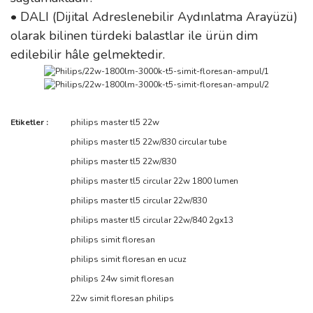
• DALI (Dijital Adreslenebilir Aydınlatma Arayüzü)
olarak bilinen türdeki balastlar ile ürün dim
edilebilir hâle gelmektedir.
Bu ürünün fiyat bilgisi, resim, ürün açıklamalarında ve diğer
Etiketler :
philips master tl5 22w
konularda yetersiz gördüğünüz noktaları öneri formunu kullanarak
philips master tl5 22w/830 circular tube
tarafımıza iletebilirsiniz.
Görüş ve önerileriniz için teşekkür ederiz.
philips master tl5 22w/830
Simit lamba
philips master tl5 circular 22w 1800 lumen
Dış çap 30 iç çap 24 simit lamba arıyorum
Ürün resmi kalitesiz, bozuk veya görüntülenemiyor.
philips master tl5 circular 22w/830
Ürün açıklamasında eksik bilgiler bulunuyor.
Yıldız Turgut | 23/10/2025
philips master tl5 circular 22w/840 2gx13
Ürün bilgilerinde hatalar bulunuyor.
philips simit floresan
Ürün fiyatı diğer sitelerden daha pahalı.
Yorum Yaz
philips simit floresan en ucuz
Bu ürüne benzer farklı alternatifler olmalı.
philips 24w simit floresan
22w simit floresan philips