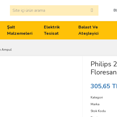
B
Şalt
Elektrik
Balast Ve
Malzemeleri
Tesisat
Ateşleyici
an Ampul
Philips
Floresa
305,65 T
Kategori
Marka
Stok Kodu