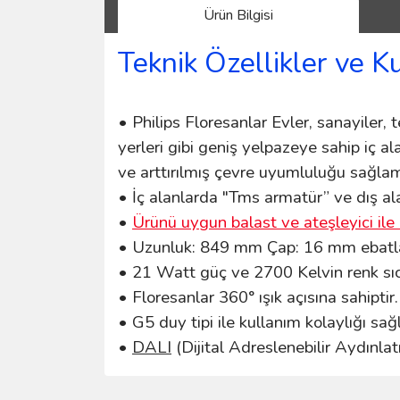
Ürün Bilgisi
Teknik Özellikler ve K
• Philips Floresanlar Evler, sanayiler, te
yerleri gibi geniş yelpazeye sahip iç a
ve arttırılmış çevre uyumluluğu sağlam
• İç alanlarda "Tms armatür” ve dış ala
•
Ürünü uygun balast ve ateşleyici ile 
• Uzunluk: 849 mm Çap: 16 mm ebatlar
• 21 Watt güç ve 2700 Kelvin renk sıca
• Floresanlar 360° ışık açısına sahiptir.
• G5 duy tipi ile kullanım kolaylığı sa
•
DALI
(Dijital Adreslenebilir Aydınlat
Bu ürünün fiyat bilgisi, resim, ürün açıklamalarında 