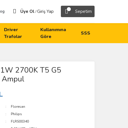
Üye Ol
Giriş Yap
Sepetim
log
/
Driver
Kullanımına
SSS
Trafolar
Göre
 21W 2700K T5 G5
n Ampul
L
Floresan
Philips
FLRS00340