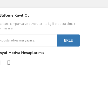
IVER & TRAFO
Bültene Kayıt Ol
ŞALT ÜRÜNLER
AYDINLATMA
satları, kampanya ve duyuruları ile ilgili e-posta almak
 Driverlar
Röleler
İç Mekan Ayd
er misiniz?
folar
Kontaktörler
Dış Mekan Ay
EKLE
Sigorta & Otomatlar
Aydınlatma A
syal Medya Hesaplarımız