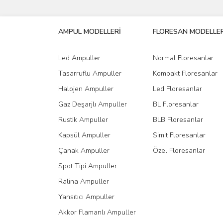
Görüş ve önerileriniz için teşekkür ederiz.
AMPUL MODELLERİ
FLORESAN MODELLER
Ürün resmi kalitesiz, bozuk veya görüntülenemiyo
Ürün açıklamasında eksik bilgiler bulunuyor.
Led Ampuller
Normal Floresanlar
Ürün bilgilerinde hatalar bulunuyor.
Tasarruflu Ampuller
Kompakt Floresanlar
Ürün fiyatı diğer sitelerden daha pahalı.
Halojen Ampuller
Led Floresanlar
Bu ürüne benzer farklı alternatifler olmalı.
Gaz Deşarjlı Ampuller
BL Floresanlar
Rustik Ampuller
BLB Floresanlar
Kapsül Ampuller
Simit Floresanlar
Çanak Ampuller
Özel Floresanlar
Spot Tipi Ampuller
Ralina Ampuller
Yansıtıcı Ampuller
Akkor Flamanlı Ampuller