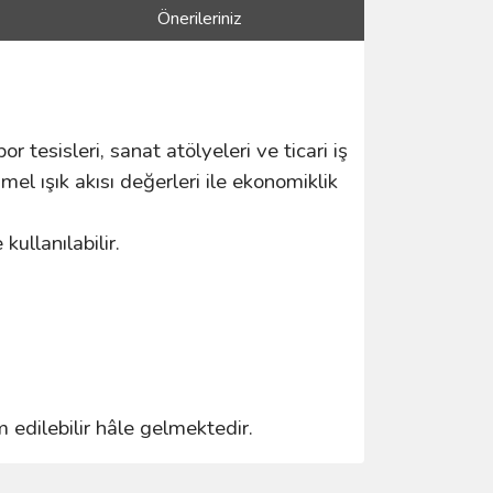
Önerileriniz
or tesisleri, sanat atölyeleri ve ticari iş
el ışık akısı değerleri ile ekonomiklik
ullanılabilir.
m edilebilir hâle gelmektedir.
ımıza iletebilirsiniz.