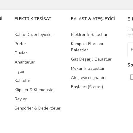
Bu ürüne ilk yorumu siz yapın!
İ
ELEKTRİK TESİSAT
BALAST & ATEŞLEYİCİ
DR
E-
r.
Yorum Yaz
Fır
Kablo Düzenleyiciler
Elektronik Balastlar
Led
ist
Prizler
Kompakt Floresan
Tra
Balastlar
Duylar
Gaz Deşarjlı Balastlar
Anahtarlar
So
Mekanik Balastlar
Fişler
Ateşleyici (Ignator)
Kablolar
Başlatıcı (Starter)
Klipsler & Klemensler
Gönder
Raylar
Sensörler & Dedektörler