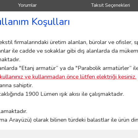
Yorumlar
Taksit Seçenekleri
ullanım Koşulları
kstil firmalarındaki üretim alanları, bürolar ve ofisler, sp
lanlar ile cadde ve sokaklar gibi dış alanlarda da mükemm
aktadır.
nlarda "Etanj armatür” ya da "Parabolik armatürler” ile k
kullanınız ve kullanmadan önce lütfen elektriği kesiniz.
ına sahiptir.
klığında 1900 Lümen ışık akısı ile çalışmaktadır.
ğlamaktadır.
ma Arayüzü) olarak bilinen türdeki balastlar ile ürün di
ve diğer konularda yetersiz gördüğünüz noktaları öneri formunu kullanarak taraf