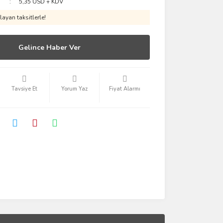
5,35 USD + KDV
ayan taksitlerle!
Gelince Haber Ver
Tavsiye Et
Yorum Yaz
Fiyat Alarmı