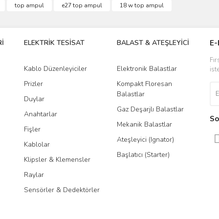
top ampul
e27 top ampul
18 w top ampul
r.
Yorum Yaz
İ
ELEKTRİK TESİSAT
BALAST & ATEŞLEYİCİ
DR
E-
Fır
Kablo Düzenleyiciler
Elektronik Balastlar
Led
ist
Prizler
Kompakt Floresan
Tra
Balastlar
Duylar
Gaz Deşarjlı Balastlar
Anahtarlar
So
Mekanik Balastlar
Fişler
Gönder
Ateşleyici (Ignator)
Kablolar
Başlatıcı (Starter)
Klipsler & Klemensler
Raylar
Sensörler & Dedektörler