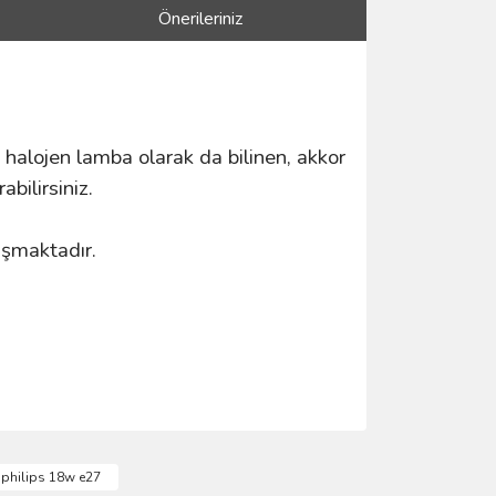
Önerileriniz
n halojen lamba olarak da bilinen, akkor
bilirsiniz.
ışmaktadır.
ımıza iletebilirsiniz.
philips 18w e27