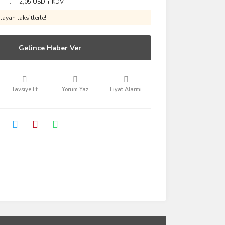
2,05 USD + KDV
ayan taksitlerle!
Gelince Haber Ver
Tavsiye Et
Yorum Yaz
Fiyat Alarmı