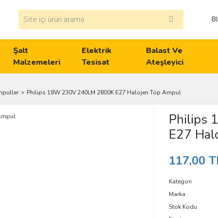
B
Şalt
Elektrik
Balast Ve
Malzemeleri
Tesisat
Ateşleyici
mpuller
Philips 18W 230V 240LM 2800K E27 Halojen Top Ampul
Philips
E27 Hal
117,00 T
Kategori
Marka
Stok Kodu