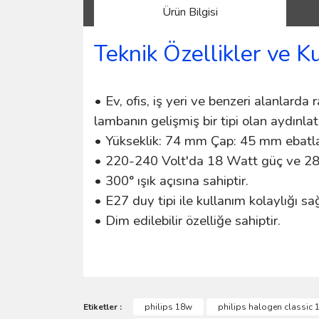
Ürün Bilgisi
Teknik Özellikler ve K
• Ev, ofis, iş yeri ve benzeri alanlarda
lambanın gelişmiş bir tipi olan aydınla
• Yükseklik: 74 mm Çap: 45 mm ebatlar
• 220-240 Volt'da 18 Watt güç ve 2800
• 300° ışık açısına sahiptir.
• E27 duy tipi ile kullanım kolaylığı s
• Dim edilebilir özelliğe sahiptir.
Bu ürünün fiyat bilgisi, resim, ürün açıklamalarında 
Görüş ve önerileriniz için teşekkür ederiz.
Etiketler :
philips 18w
philips halogen classic 