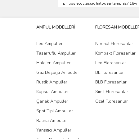
philips ecoclassic halogeenlamp e27 18w
Ürün resmi kalitesiz, bozuk veya görüntülenemiyo
Ürün açıklamasında eksik bilgiler bulunuyor.
AMPUL MODELLERİ
FLORESAN MODELLER
Ürün bilgilerinde hatalar bulunuyor.
Ürün fiyatı diğer sitelerden daha pahalı.
Led Ampuller
Normal Floresanlar
Bu ürüne benzer farklı alternatifler olmalı.
Tasarruflu Ampuller
Kompakt Floresanlar
Halojen Ampuller
Led Floresanlar
Gaz Deşarjlı Ampuller
BL Floresanlar
Rustik Ampuller
BLB Floresanlar
Kapsül Ampuller
Simit Floresanlar
Çanak Ampuller
Özel Floresanlar
Spot Tipi Ampuller
Ralina Ampuller
Yansıtıcı Ampuller