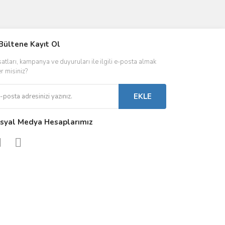
IVER & TRAFO
Bültene Kayıt Ol
ŞALT ÜRÜNLER
AYDINLATMA
satları, kampanya ve duyuruları ile ilgili e-posta almak
 Driverlar
Röleler
İç Mekan Ayd
er misiniz?
folar
Kontaktörler
Dış Mekan Ay
EKLE
Sigorta & Otomatlar
Aydınlatma A
syal Medya Hesaplarımız