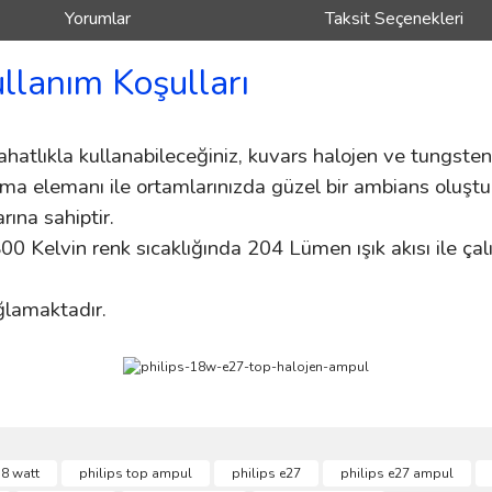
Yorumlar
Taksit Seçenekleri
ullanım Koşulları
 rahatlıkla kullanabileceğiniz, kuvars halojen ve tungste
tma elemanı ile ortamlarınızda güzel bir ambians oluştura
ına sahiptir.
 Kelvin renk sıcaklığında 204 Lümen ışık akısı ile çal
ağlamaktadır.
ve diğer konularda yetersiz gördüğünüz noktaları öneri formunu kullanarak taraf
18 watt
philips top ampul
philips e27
philips e27 ampul
Bu ürüne ilk yorumu siz yapın!