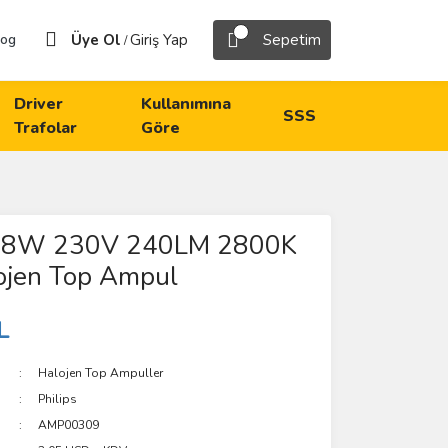
Üye Ol
Giriş Yap
Sepetim
log
/
Driver
Kullanımına
SSS
Trafolar
Göre
 18W 230V 240LM 2800K
ojen Top Ampul
L
Halojen Top Ampuller
Philips
AMP00309