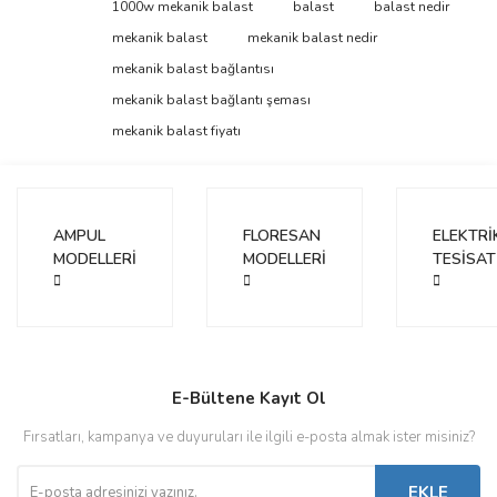
Bu ürüne ilk yorumu siz yapın!
1000w mekanik balast
balast
balast nedir
tarafımıza iletebilirsiniz.
Görüş ve önerileriniz için teşekkür ederiz.
mekanik balast
mekanik balast nedir
mekanik balast bağlantısı
Yorum Yaz
Ürün resmi kalitesiz, bozuk veya görüntülenemiyor.
mekanik balast bağlantı şeması
Ürün açıklamasında eksik bilgiler bulunuyor.
mekanik balast fiyatı
Ürün bilgilerinde hatalar bulunuyor.
Ürün fiyatı diğer sitelerden daha pahalı.
Bu ürüne benzer farklı alternatifler olmalı.
AMPUL
FLORESAN
ELEKTRİ
MODELLERİ
MODELLERİ
TESİSAT
Gönder
E-Bültene Kayıt Ol
Fırsatları, kampanya ve duyuruları ile ilgili e-posta almak ister misiniz?
EKLE