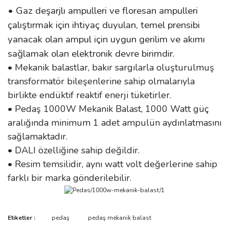
• Gaz deşarjlı ampulleri ve floresan ampulleri
çalıştırmak için ihtiyaç duyulan, temel prensibi
yanacak olan ampul için uygun gerilim ve akımı
sağlamak olan elektronik devre birimdir.
• Mekanik balastlar, bakır sargılarla oluşturulmuş
transformatör bileşenlerine sahip olmalarıyla
birlikte endüktif reaktif enerji tüketirler.
• Pedaş 1000W Mekanik Balast, 1000 Watt güç
aralığında minimum 1 adet ampulün aydınlatmasını
sağlamaktadır.
• DALI özelliğine sahip değildir.
• Resim temsilidir, aynı watt volt değerlerine sahip
farklı bir marka gönderilebilir.
Bu ürünün fiyat bilgisi, resim, ürün açıklamalarında ve diğer
Etiketler :
pedaş
pedaş mekanik balast
konularda yetersiz gördüğünüz noktaları öneri formunu kullanarak