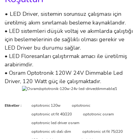
• LED Driver, sistemin sorunsuz çalışması için
üretilmiş akım sınırlamalı besleme kaynaklarıdır.
• LED sistemleri düşük voltaj ve akımlarda çalıştığı
için beslemelerinin de sağlıklı olması gerekir ve
LED Driver bu durumu sağlar.
• LED Floresanları çalıştırmak amacı ile üretilmiş
arabirimdir.
• Osram Optotronik 120W 24V Dimmable Led
Driver, 120 Watt güç ile çalışmaktadır.
Bu ürünün fiyat bilgisi, resim, ürün açıklamalarında ve diğer
Etiketler :
optotronic 120w
optotronic
konularda yetersiz gördüğünüz noktaları öneri formunu kullanarak
Bu ürüne ilk yorumu siz yapın!
optotronic ot fit 40/220
optotronic osram
tarafımıza iletebilirsiniz.
Görüş ve önerileriniz için teşekkür ederiz.
optotronic led driver osram
optotronic oti dali dim
optotronic ot fit 75/220
Yorum Yaz
Ürün resmi kalitesiz, bozuk veya görüntülenemiyor.