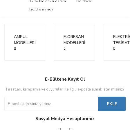
120w led driver osram
led driver
Ürün açıklamasında eksik bilgiler bulunuyor.
led driver nedir
Ürün bilgilerinde hatalar bulunuyor.
Ürün fiyatı diğer sitelerden daha pahalı.
Bu ürüne benzer farklı alternatifler olmalı.
AMPUL
FLORESAN
ELEKTRİ
MODELLERİ
MODELLERİ
TESİSAT
Gönder
E-Bültene Kayıt Ol
Fırsatları, kampanya ve duyuruları ile ilgili e-posta almak ister misiniz?
EKLE
Sosyal Medya Hesaplarımız