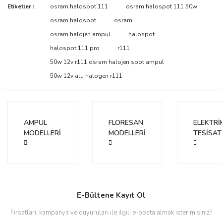
Bu ürünün fiyat bilgisi, resim, ürün açıklamalarında ve diğer
Etiketler :
osram halospot 111
osram halospot 111 50w
konularda yetersiz gördüğünüz noktaları öneri formunu kullanarak
Bu ürüne ilk yorumu siz yapın!
osram halospot
osram
tarafımıza iletebilirsiniz.
Görüş ve önerileriniz için teşekkür ederiz.
osram halojen ampul
halospot
halospot 111 pro
r111
Yorum Yaz
Ürün resmi kalitesiz, bozuk veya görüntülenemiyor.
50w 12v r111 osram halojen spot ampul
Ürün açıklamasında eksik bilgiler bulunuyor.
50w 12v alu halogen r111
Ürün bilgilerinde hatalar bulunuyor.
Ürün fiyatı diğer sitelerden daha pahalı.
Bu ürüne benzer farklı alternatifler olmalı.
AMPUL
FLORESAN
ELEKTRİ
MODELLERİ
MODELLERİ
TESİSAT
Gönder
E-Bültene Kayıt Ol
Fırsatları, kampanya ve duyuruları ile ilgili e-posta almak ister misiniz?