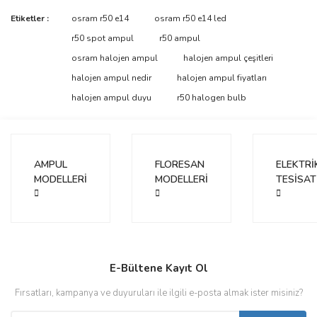
Bu ürünün fiyat bilgisi, resim, ürün açıklamalarında ve diğer
Etiketler :
osram r50 e14
osram r50 e14 led
konularda yetersiz gördüğünüz noktaları öneri formunu kullanarak
Bu ürüne ilk yorumu siz yapın!
r50 spot ampul
r50 ampul
tarafımıza iletebilirsiniz.
Görüş ve önerileriniz için teşekkür ederiz.
osram halojen ampul
halojen ampul çeşitleri
halojen ampul nedir
halojen ampul fiyatları
Yorum Yaz
Ürün resmi kalitesiz, bozuk veya görüntülenemiyor.
halojen ampul duyu
r50 halogen bulb
Ürün açıklamasında eksik bilgiler bulunuyor.
Ürün bilgilerinde hatalar bulunuyor.
Ürün fiyatı diğer sitelerden daha pahalı.
AMPUL
FLORESAN
ELEKTRİ
Bu ürüne benzer farklı alternatifler olmalı.
MODELLERİ
MODELLERİ
TESİSAT
Gönder
E-Bültene Kayıt Ol
Fırsatları, kampanya ve duyuruları ile ilgili e-posta almak ister misiniz?