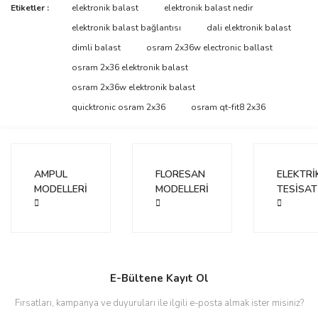
Bu ürünün fiyat bilgisi, resim, ürün açıklamalarında ve diğer
Etiketler :
elektronik balast
elektronik balast nedir
konularda yetersiz gördüğünüz noktaları öneri formunu kullanarak
Bu ürüne ilk yorumu siz yapın!
elektronik balast bağlantısı
dali elektronik balast
tarafımıza iletebilirsiniz.
Görüş ve önerileriniz için teşekkür ederiz.
dimli balast
osram 2x36w electronic ballast
osram 2x36 elektronik balast
Yorum Yaz
Ürün resmi kalitesiz, bozuk veya görüntülenemiyor.
osram 2x36w elektronik balast
Ürün açıklamasında eksik bilgiler bulunuyor.
quicktronic osram 2x36
osram qt-fit8 2x36
Ürün bilgilerinde hatalar bulunuyor.
Ürün fiyatı diğer sitelerden daha pahalı.
Bu ürüne benzer farklı alternatifler olmalı.
AMPUL
FLORESAN
ELEKTRİ
MODELLERİ
MODELLERİ
TESİSAT
Gönder
E-Bültene Kayıt Ol
Fırsatları, kampanya ve duyuruları ile ilgili e-posta almak ister misiniz?