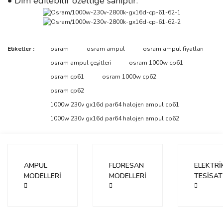
• Dim edilebilir özelliğe sahiptir.
Bu ürünün fiyat bilgisi, resim, ürün açıklamalarında ve diğer
Etiketler :
osram
osram ampul
osram ampul fiyatları
konularda yetersiz gördüğünüz noktaları öneri formunu kullanarak
Bu ürüne ilk yorumu siz yapın!
osram ampul çeşitleri
osram 1000w cp61
tarafımıza iletebilirsiniz.
Görüş ve önerileriniz için teşekkür ederiz.
osram cp61
osram 1000w cp62
osram cp62
Yorum Yaz
Ürün resmi kalitesiz, bozuk veya görüntülenemiyor.
1000w 230v gx16d par64 halojen ampul cp61
Ürün açıklamasında eksik bilgiler bulunuyor.
1000w 230v gx16d par64 halojen ampul cp62
Ürün bilgilerinde hatalar bulunuyor.
Ürün fiyatı diğer sitelerden daha pahalı.
Bu ürüne benzer farklı alternatifler olmalı.
AMPUL
FLORESAN
ELEKTRİ
MODELLERİ
MODELLERİ
TESİSAT
Gönder