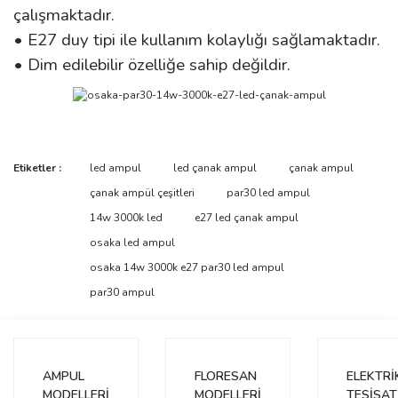
çalışmaktadır.
• E27 duy tipi ile kullanım kolaylığı sağlamaktadır.
• Dim edilebilir özelliğe sahip değildir.
Bu ürünün fiyat bilgisi, resim, ürün açıklamalarında ve diğer
Etiketler :
led ampul
led çanak ampul
çanak ampul
konularda yetersiz gördüğünüz noktaları öneri formunu kullanarak
Bu ürüne ilk yorumu siz yapın!
çanak ampül çeşitleri
par30 led ampul
tarafımıza iletebilirsiniz.
Görüş ve önerileriniz için teşekkür ederiz.
14w 3000k led
e27 led çanak ampul
osaka led ampul
Yorum Yaz
Ürün resmi kalitesiz, bozuk veya görüntülenemiyor.
osaka 14w 3000k e27 par30 led ampul
Ürün açıklamasında eksik bilgiler bulunuyor.
par30 ampul
Ürün bilgilerinde hatalar bulunuyor.
Ürün fiyatı diğer sitelerden daha pahalı.
Bu ürüne benzer farklı alternatifler olmalı.
AMPUL
FLORESAN
ELEKTRİ
MODELLERİ
MODELLERİ
TESİSAT