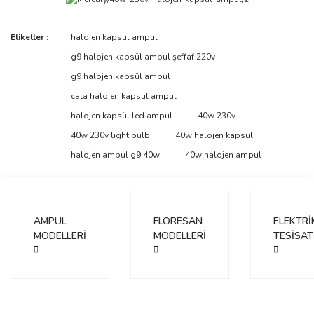
Bu ürünün fiyat bilgisi, resim, ürün açıklamalarında ve diğer
Etiketler :
halojen kapsül ampul
konularda yetersiz gördüğünüz noktaları öneri formunu kullanarak
Bu ürüne ilk yorumu siz yapın!
g9 halojen kapsül ampul şeffaf 220v
tarafımıza iletebilirsiniz.
Görüş ve önerileriniz için teşekkür ederiz.
g9 halojen kapsül ampul
cata halojen kapsül ampul
Yorum Yaz
Ürün resmi kalitesiz, bozuk veya görüntülenemiyor.
halojen kapsül led ampul
40w 230v
Ürün açıklamasında eksik bilgiler bulunuyor.
40w 230v light bulb
40w halojen kapsül
Ürün bilgilerinde hatalar bulunuyor.
halojen ampul g9 40w
40w halojen ampul
Ürün fiyatı diğer sitelerden daha pahalı.
Bu ürüne benzer farklı alternatifler olmalı.
AMPUL
FLORESAN
ELEKTRİ
MODELLERİ
MODELLERİ
TESİSAT
Gönder