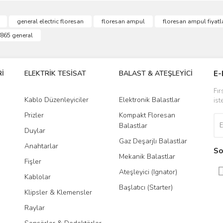
ve diğer konularda yetersiz gördüğünüz noktaları öneri formunu kullanarak taraf
general electric floresan
floresan ampul
floresan ampul fiyatla
Bu ürüne ilk yorumu siz yapın!
865 general
r.
Yorum Yaz
İ
ELEKTRİK TESİSAT
BALAST & ATEŞLEYİCİ
DR
E-
Fır
Kablo Düzenleyiciler
Elektronik Balastlar
Led
ist
Prizler
Kompakt Floresan
Tra
Balastlar
Duylar
Gaz Deşarjlı Balastlar
Anahtarlar
So
Mekanik Balastlar
Fişler
Gönder
Ateşleyici (Ignator)
Kablolar
Başlatıcı (Starter)
Klipsler & Klemensler
Raylar