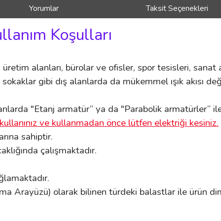
Yorumlar
Taksit Seçenekleri
ullanım Koşulları
 üretim alanları, bürolar ve ofisler, spor tesisleri, sanat a
 sokaklar gibi dış alanlarda da mükemmel ışık akısı değer
nlarda "Etanj armatür” ya da "Parabolik armatürler” ile k
kullanınız ve kullanmadan önce lütfen elektriği kesiniz.
ına sahiptir.
aklığında çalışmaktadır.
ağlamaktadır.
ma Arayüzü) olarak bilinen türdeki balastlar ile ürün di