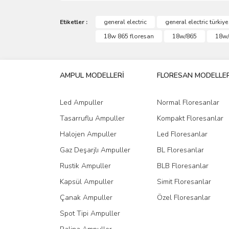
Bu ürünün fiyat bilgisi, resim, ürün açıklamalarında 
Görüş ve önerileriniz için teşekkür ederiz.
Etiketler :
general electric
general electric türkiye
18w 865 floresan
18w/865
18w/
Ürün resmi kalitesiz, bozuk veya görüntülenemiyo
Ürün açıklamasında eksik bilgiler bulunuyor.
AMPUL MODELLERİ
FLORESAN MODELLER
Ürün bilgilerinde hatalar bulunuyor.
Ürün fiyatı diğer sitelerden daha pahalı.
Led Ampuller
Normal Floresanlar
Bu ürüne benzer farklı alternatifler olmalı.
Tasarruflu Ampuller
Kompakt Floresanlar
Halojen Ampuller
Led Floresanlar
Gaz Deşarjlı Ampuller
BL Floresanlar
Rustik Ampuller
BLB Floresanlar
Kapsül Ampuller
Simit Floresanlar
Çanak Ampuller
Özel Floresanlar
Spot Tipi Ampuller