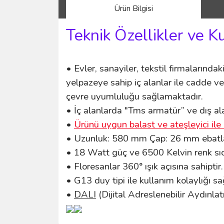
Ürün Bilgisi
Teknik Özellikler ve K
• Evler, sanayiler, tekstil firmalarındaki
yelpazeye sahip iç alanlar ile cadde ve
çevre uyumluluğu sağlamaktadır.
• İç alanlarda "Tms armatür” ve dış ala
•
Ürünü uygun balast ve ateşleyici ile 
• Uzunluk: 58
0 mm Çap: 26 mm ebatlar
• 18 Watt güç ve 6500 Kelvin renk sıc
• Floresanlar 360° ışık açısına sahiptir.
• G13 duy tipi ile kullanım kolaylığı s
•
DALI
(Dijital Adreslenebilir Aydınlat