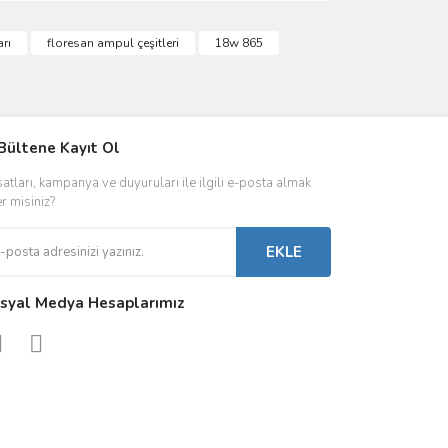
ımıza iletebilirsiniz.
rı
floresan ampul çeşitleri
18w 865
IVER & TRAFO
Bültene Kayıt Ol
ŞALT ÜRÜNLER
AYDINLATMA
satları, kampanya ve duyuruları ile ilgili e-posta almak
 Driverlar
Röleler
İç Mekan Ayd
er misiniz?
folar
Kontaktörler
Dış Mekan Ay
EKLE
Sigorta & Otomatlar
Aydınlatma A
syal Medya Hesaplarımız