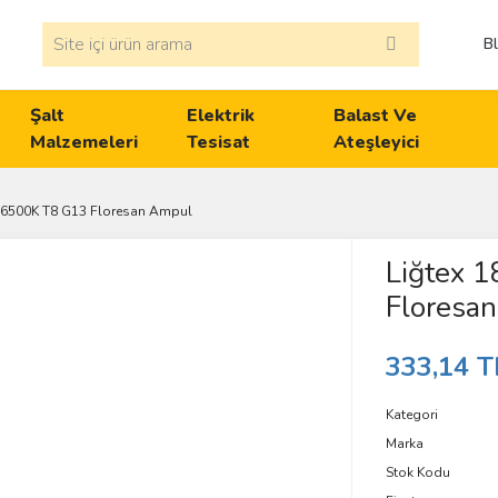
B
Şalt
Elektrik
Balast Ve
Malzemeleri
Tesisat
Ateşleyici
 6500K T8 G13 Floresan Ampul
Liğtex 
Floresa
333,14 T
Kategori
Marka
Stok Kodu