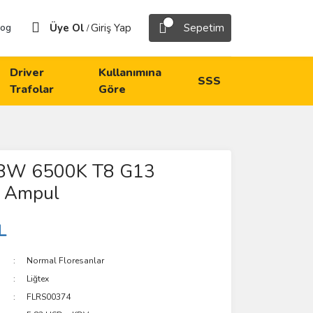
Üye Ol
Giriş Yap
Sepetim
log
/
Driver
Kullanımına
SSS
Trafolar
Göre
18W 6500K T8 G13
n Ampul
L
Normal Floresanlar
Liğtex
FLRS00374