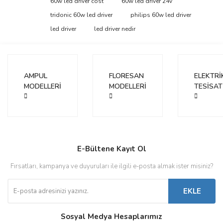
60w led driver cost
60w led driver 24v
tridonic 60w led driver
philips 60w led driver
Yorum Yaz
Ürün resmi kalitesiz, bozuk veya görüntülenemiyor.
led driver
led driver nedir
Ürün açıklamasında eksik bilgiler bulunuyor.
Ürün bilgilerinde hatalar bulunuyor.
Ürün fiyatı diğer sitelerden daha pahalı.
AMPUL
FLORESAN
ELEKTRİ
Bu ürüne benzer farklı alternatifler olmalı.
MODELLERİ
MODELLERİ
TESİSAT
Gönder
E-Bültene Kayıt Ol
Fırsatları, kampanya ve duyuruları ile ilgili e-posta almak ister misiniz?
EKLE
Sosyal Medya Hesaplarımız