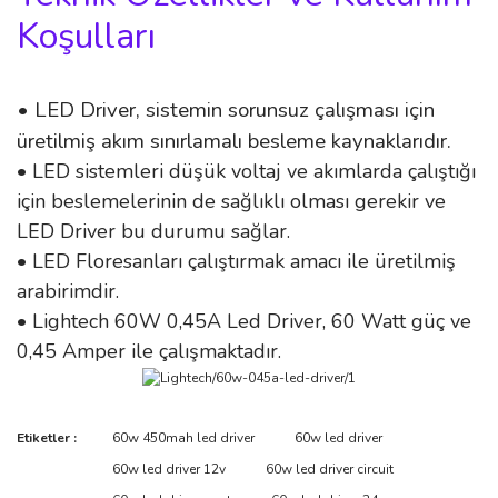
Koşulları
• LED Driver, sistemin sorunsuz çalışması için
üretilmiş akım sınırlamalı besleme kaynaklarıdır.
• LED sistemleri düşük voltaj ve akımlarda çalıştığı
için beslemelerinin de sağlıklı olması gerekir ve
LED Driver bu durumu sağlar.
• LED Floresanları çalıştırmak amacı ile üretilmiş
arabirimdir.
• Lightech 60W 0,45A Led Driver, 60 Watt güç ve
0,45 Amper ile çalışmaktadır.
Bu ürünün fiyat bilgisi, resim, ürün açıklamalarında ve diğer
Etiketler :
60w 450mah led driver
60w led driver
konularda yetersiz gördüğünüz noktaları öneri formunu kullanarak
Bu ürüne ilk yorumu siz yapın!
60w led driver 12v
60w led driver circuit
tarafımıza iletebilirsiniz.
Görüş ve önerileriniz için teşekkür ederiz.