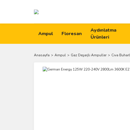
Aydınlatma
Ampul
Floresan
Ürünleri
Anasayfa
Ampul
Gaz Deşarjlı Ampuller
Cıva Buhar