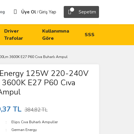
Üye Ol
Giriş Yap
Sepetim
log
/
Driver
Kullanımına
SSS
Trafolar
Göre
0Lm 3600K E27 P60 Cıva Buharlı Ampul
 Energy 125W 220-240V
3600K E27 P60 Cıva
 Ampul
,37 TL
384,82 TL
Elips Cıva Buharlı Ampuller
German Energy