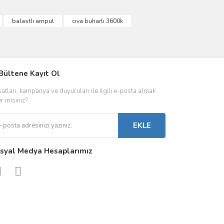
ımıza iletebilirsiniz.
balastlı ampul
cıva buharlı 3600k
IVER & TRAFO
Bültene Kayıt Ol
ŞALT ÜRÜNLER
AYDINLATMA
satları, kampanya ve duyuruları ile ilgili e-posta almak
 Driverlar
Röleler
İç Mekan Ayd
er misiniz?
folar
Kontaktörler
Dış Mekan Ay
EKLE
Sigorta & Otomatlar
Aydınlatma A
syal Medya Hesaplarımız