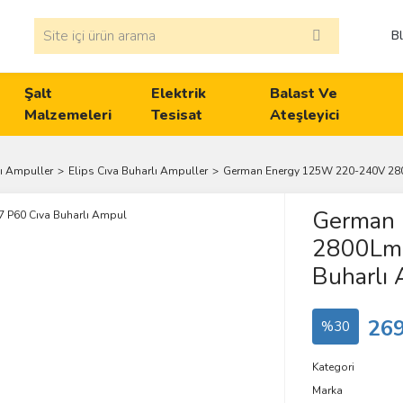
B
Şalt
Elektrik
Balast Ve
Malzemeleri
Tesisat
Ateşleyici
lı Ampuller
Elips Cıva Buharlı Ampuller
German Energy 125W 220-240V 280
German
2800Lm 
Buharlı
269
%30
Kategori
Marka