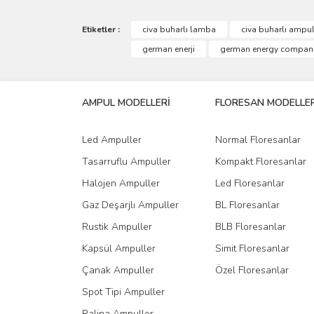
Bu ürünün fiyat bilgisi, resim, ürün açıklamalarında 
Görüş ve önerileriniz için teşekkür ederiz.
Etiketler :
civa buharlı lamba
civa buharlı ampul 
german enerji
german energy compan
Ürün resmi kalitesiz, bozuk veya görüntülenemiyo
Ürün açıklamasında eksik bilgiler bulunuyor.
AMPUL MODELLERİ
FLORESAN MODELLER
Ürün bilgilerinde hatalar bulunuyor.
Ürün fiyatı diğer sitelerden daha pahalı.
Led Ampuller
Normal Floresanlar
Bu ürüne benzer farklı alternatifler olmalı.
Tasarruflu Ampuller
Kompakt Floresanlar
Halojen Ampuller
Led Floresanlar
Gaz Deşarjlı Ampuller
BL Floresanlar
Rustik Ampuller
BLB Floresanlar
Kapsül Ampuller
Simit Floresanlar
Çanak Ampuller
Özel Floresanlar
Spot Tipi Ampuller
Ralina Ampuller