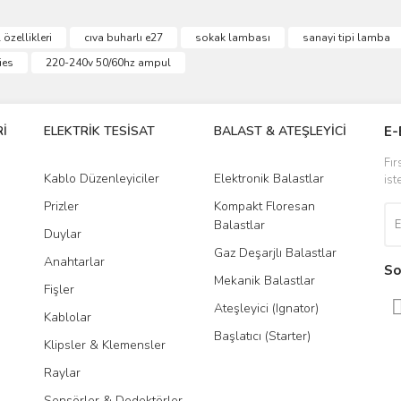
ve diğer konularda yetersiz gördüğünüz noktaları öneri formunu kullanarak taraf
özellikleri
cıva buharlı e27
sokak lambası
sanayi tipi lamba
Bu ürüne ilk yorumu siz yapın!
ies
220-240v 50/60hz ampul
r.
Yorum Yaz
İ
ELEKTRİK TESİSAT
BALAST & ATEŞLEYİCİ
DR
E-
Fır
Kablo Düzenleyiciler
Elektronik Balastlar
Led
ist
Prizler
Kompakt Floresan
Tra
Balastlar
Duylar
Gaz Deşarjlı Balastlar
Anahtarlar
So
Mekanik Balastlar
Fişler
Gönder
Ateşleyici (Ignator)
Kablolar
Başlatıcı (Starter)
Klipsler & Klemensler
Raylar
Sensörler & Dedektörler