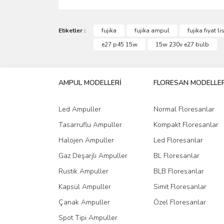
Bu ürünün fiyat bilgisi, resim, ürün açıklamalarında 
Görüş ve önerileriniz için teşekkür ederiz.
Etiketler :
fujika
fujika ampul
fujika fiyat li
e27 p45 15w
15w 230v e27 bulb
Ürün resmi kalitesiz, bozuk veya görüntülenemiyo
Ürün açıklamasında eksik bilgiler bulunuyor.
AMPUL MODELLERİ
FLORESAN MODELLER
Ürün bilgilerinde hatalar bulunuyor.
Ürün fiyatı diğer sitelerden daha pahalı.
Led Ampuller
Normal Floresanlar
Bu ürüne benzer farklı alternatifler olmalı.
Tasarruflu Ampuller
Kompakt Floresanlar
Halojen Ampuller
Led Floresanlar
Gaz Deşarjlı Ampuller
BL Floresanlar
Rustik Ampuller
BLB Floresanlar
Kapsül Ampuller
Simit Floresanlar
Çanak Ampuller
Özel Floresanlar
Spot Tipi Ampuller