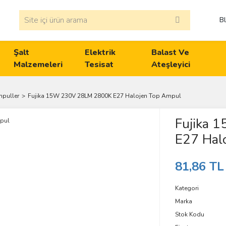
B
Şalt
Elektrik
Balast Ve
Malzemeleri
Tesisat
Ateşleyici
mpuller
Fujika 15W 230V 28LM 2800K E27 Halojen Top Ampul
Fujika 
E27 Hal
81,86 TL
Kategori
Marka
Stok Kodu