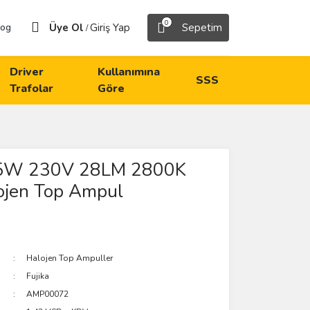
0
Üye Ol
Giriş Yap
Sepetim
log
/
Driver
Kullanımına
SSS
Trafolar
Göre
15W 230V 28LM 2800K
ojen Top Ampul
Halojen Top Ampuller
Fujika
AMP00072