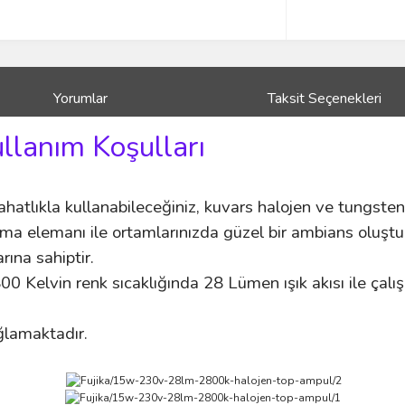
Yorumlar
Taksit Seçenekleri
ullanım Koşulları
 rahatlıkla kullanabileceğiniz, kuvars halojen ve tungste
tma elemanı ile ortamlarınızda güzel bir ambians oluştura
ına sahiptir.
 Kelvin renk sıcaklığında 28 Lümen ışık akısı ile çalı
ağlamaktadır.