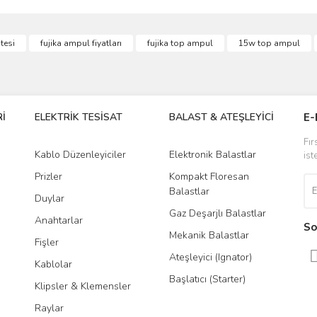
ve diğer konularda yetersiz gördüğünüz noktaları öneri formunu kullanarak taraf
stesi
fujika ampul fiyatları
fujika top ampul
15w top ampul
Bu ürüne ilk yorumu siz yapın!
r.
Yorum Yaz
İ
ELEKTRİK TESİSAT
BALAST & ATEŞLEYİCİ
DR
E-
Fır
Kablo Düzenleyiciler
Elektronik Balastlar
Led
ist
Prizler
Kompakt Floresan
Tra
Balastlar
Duylar
Gaz Deşarjlı Balastlar
Anahtarlar
So
Mekanik Balastlar
Fişler
Gönder
Ateşleyici (Ignator)
Kablolar
Başlatıcı (Starter)
Klipsler & Klemensler
Raylar