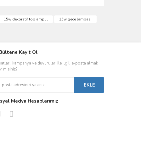
ımıza iletebilirsiniz.
15w dekoratif top ampul
15w gece lambası
IVER & TRAFO
Bültene Kayıt Ol
ŞALT ÜRÜNLER
AYDINLATMA
satları, kampanya ve duyuruları ile ilgili e-posta almak
 Driverlar
Röleler
İç Mekan Ayd
er misiniz?
folar
Kontaktörler
Dış Mekan Ay
EKLE
Sigorta & Otomatlar
Aydınlatma A
syal Medya Hesaplarımız