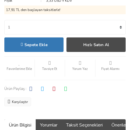
Fiyat
3,33 USD + KDV
17,91 TL den başlayan taksitlerle!
Sepete Ekle
Hızlı Satın Al
Tavsiye Et
Yorum Yaz
Fiyat Alarmı
Ürün Paylaş :
Karşılaştır
Ürün Bilgisi
Yorumlar
Taksit Seçenekleri
Önerilerin