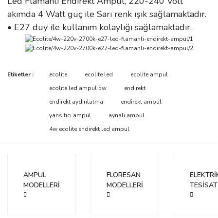
Led Flamanlı Endirekt Ampul, 220-240 Volt
akımda 4 Watt güç ile Sarı renk ışık sağlamaktadır.
• E27 duy ile kullanım kolaylığı sağlamaktadır.
Bu ürünün fiyat bilgisi, resim, ürün açıklamalarında ve diğer
Etiketler :
ecolite
ecolite led
ecolite ampul
konularda yetersiz gördüğünüz noktaları öneri formunu kullanarak
Bu ürüne ilk yorumu siz yapın!
ecolite led ampul 5w
endirekt
tarafımıza iletebilirsiniz.
Görüş ve önerileriniz için teşekkür ederiz.
endirekt aydınlatma
endirekt ampul
yansıtıcı ampul
aynalı ampul
Yorum Yaz
Ürün resmi kalitesiz, bozuk veya görüntülenemiyor.
4w ecolite endirekt led ampul
Ürün açıklamasında eksik bilgiler bulunuyor.
Ürün bilgilerinde hatalar bulunuyor.
Ürün fiyatı diğer sitelerden daha pahalı.
AMPUL
FLORESAN
ELEKTRİ
Bu ürüne benzer farklı alternatifler olmalı.
MODELLERİ
MODELLERİ
TESİSAT