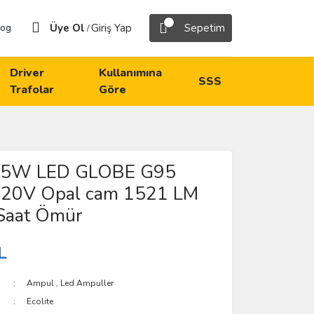
Üye Ol
Giriş Yap
Sepetim
log
/
Driver
Kullanımına
SSS
Trafolar
Göre
 15W LED GLOBE G95
20V Opal cam 1521 LM
Saat Ömür
L
Ampul
,
Led Ampuller
Ecolite