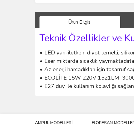
Ürün Bilgisi
Teknik Özellikler ve K
• LED yarı-iletken, diyot temelli, siliko
• Eser miktarda sıcaklık yaymaktadırla
• Az enerji harcadıkları için tasarruf sa
• ECOLİTE 15W 220V 1521LM 3000K E
• E27 duy ile kullanım kolaylığı sağla
Bu ürünün fiyat bilgisi, resim, ürün açıklamalarında 
Görüş ve önerileriniz için teşekkür ederiz.
AMPUL MODELLERİ
FLORESAN MODELLER
Ürün resmi kalitesiz, bozuk veya görüntülenemiyo
Ürün açıklamasında eksik bilgiler bulunuyor.