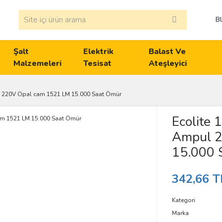
B
Şalt
Elektrik
Balast Ve
Malzemeleri
Tesisat
Ateşleyici
 220V Opal cam 1521 LM 15.000 Saat Ömür
Ecolite
Ampul 2
15.000 
342,66 T
Kategori
Marka