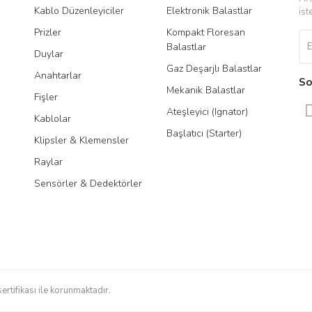
Kablo Düzenleyiciler
Elektronik Balastlar
Led
ist
Prizler
Kompakt Floresan
Tra
Balastlar
Duylar
Gaz Deşarjlı Balastlar
Anahtarlar
So
Mekanik Balastlar
Fişler
Ateşleyici (Ignator)
Kablolar
Başlatıcı (Starter)
Klipsler & Klemensler
Gönder
Raylar
Sensörler & Dedektörler
sertifikası ile korunmaktadır.