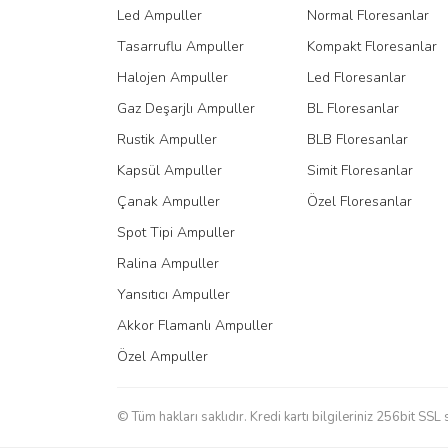
Led Ampuller
Normal Floresanlar
Ürün bilgilerinde hatalar bulunuyor.
Tasarruflu Ampuller
Kompakt Floresanlar
Ürün fiyatı diğer sitelerden daha pahalı.
Halojen Ampuller
Led Floresanlar
Bu ürüne benzer farklı alternatifler olmalı.
Gaz Deşarjlı Ampuller
BL Floresanlar
Rustik Ampuller
BLB Floresanlar
Kapsül Ampuller
Simit Floresanlar
Çanak Ampuller
Özel Floresanlar
Spot Tipi Ampuller
Ralina Ampuller
Yansıtıcı Ampuller
Akkor Flamanlı Ampuller
Özel Ampuller
© Tüm hakları saklıdır. Kredi kartı bilgileriniz 256bit SSL 