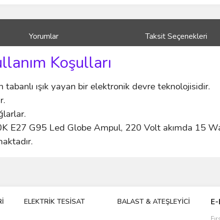
Yorumlar
Taksit Seçenekleri
ullanım Koşulları
n tabanlı ışık yayan bir elektronik devre teknolojisidir.
r.
ğlarlar.
27 G95 Led Globe Ampul, 220 Volt akımda 15 Wat
maktadır.
ve diğer konularda yetersiz gördüğünüz noktaları öneri formunu kullanarak taraf
Bu ürüne ilk yorumu siz yapın!
İ
ELEKTRİK TESİSAT
BALAST & ATEŞLEYİCİ
DR
E-
r.
Yorum Yaz
Fır